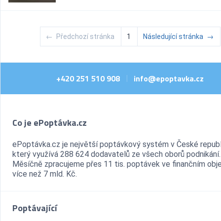
←
Předchozí stránka
1
Následující stránka
→
+420 251 510 908
info@epoptavka.cz
|
Co je ePoptávka.cz
ePoptávka.cz je největší poptávkový systém v České republ
který využívá 288 624 dodavatelů ze všech oborů podnikání.
Měsíčně zpracujeme přes 11 tis. poptávek ve finančním ob
více než 7 mld. Kč.
Poptávající