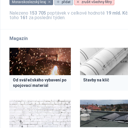
Moravskoslezský kraj
přidat
zrušit všechny filtry
Nalezeno
153 705
poptávek v celkové hodnotě
19 mld. Kč
toho
161
za poslední týden.
Magazín
Od svářečského vybavení po
Stavby na klíč
spojovací materiál