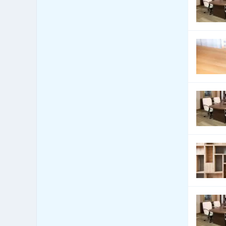
Automobily - servis
16,554
Automobily - služby jiné
5,586
Automobily nákladní,
2,871
apod.
Autoři a autorská práva
11
Autoškoly
250
Balení - balící a expediční
494
služby
Balení - obaly, výroba
11,320
balících materiálů
Balení, etiketování, ukládání
963
zboží
Banky
437
Barviva - přírodní
129
Barviva - prodej
424
Barviva - syntetická
268
Barvy, Laky - prodej
1,023
Bazary
846
Bazény
10,208