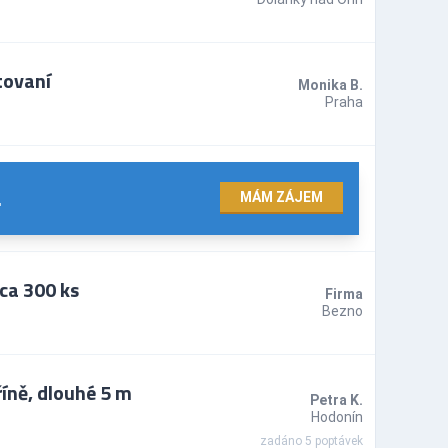
tovaní
Monika B.
Praha
.
MÁM ZÁJEM
ca 300 ks
Firma
Bezno
íně, dlouhé 5 m
Petra K.
Hodonín
zadáno 5 poptávek