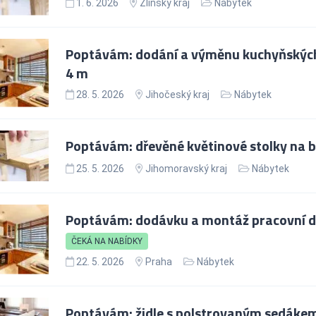
1. 6. 2026
Zlínský kraj
Nábytek
Poptávám: dodání a výměnu kuchyňských d
4 m
28. 5. 2026
Jihočeský kraj
Nábytek
Poptávám: dřevěné květinové stolky na b
25. 5. 2026
Jihomoravský kraj
Nábytek
Poptávám: dodávku a montáž pracovní d
ČEKÁ NA NABÍDKY
22. 5. 2026
Praha
Nábytek
Poptávám: židle s polstrovaným sedákem