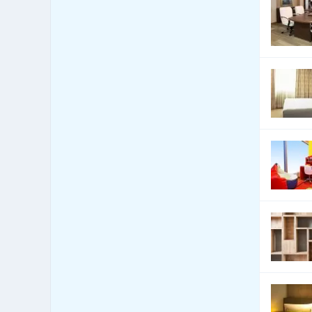
Celní úřady
13
Cenné papíry - poradenství
12
Čerpací stanice
1,096
pohonných hmot
Čerpací stanice pohonných
222
hmot - LPG
Česká centra - export import
4
Cestovní kanceláře -
5,917
služby jiné
Cestovní kanceláře -
689
tuzemské zájezdy - hory
Cestovní kanceláře -
1,559
tuzemské zájezdy - léto
Cestovní kanceláře -
tuzemské zájezdy -
1,457
poznávací
Cestovní kanceláře -
tuzemské zájezdy -
1,541
turistika
Cestovní kanceláře -
584
tuzemské zájezdy - zima
Cestovní kanceláře -