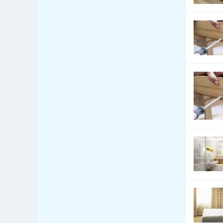
Bezpečnost - bezpečnostní
160
úpravy vozidel
Bezpečnost - docházkové
1,586
systémy
Bezpečnost - dveře, okna,
3,796
mříže
Bezpečnost - jiné
2,393
Bezpečnost - kamerové
1,916
systémy
Bezpečnost - ochrana osob
88
Bezpečnost - ostraha
250
Bezpečnost - poplašné
1,170
systémy
Bezpečnost - trezory, sejfy
148
apod.
Bezpečnost práce
440
Bezpečnostní agentury
334
Botely
4
Burzy, burzovní společnosti
0
Bytová zařízení
1,297