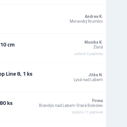
Andrea K.
Moravský Krumlov
110 cm
Monika K.
Zlatá
zadané 4 poptávky
p Line 8, 1 ks
Jitka N.
Lysá nad Labem
80 ks
Firma
Brandýs nad Labem-Stará Boleslav
zadáno 17 poptávek