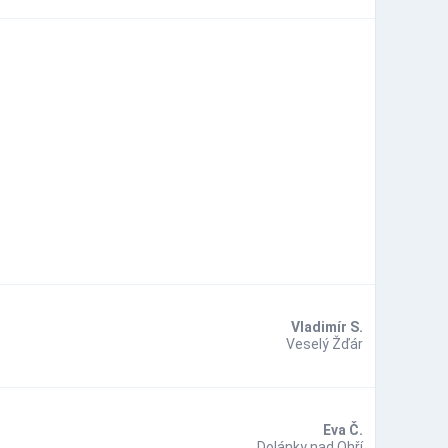
Vladimír S.
Veselý Žďár
Eva Č.
Dolánky nad Ohří