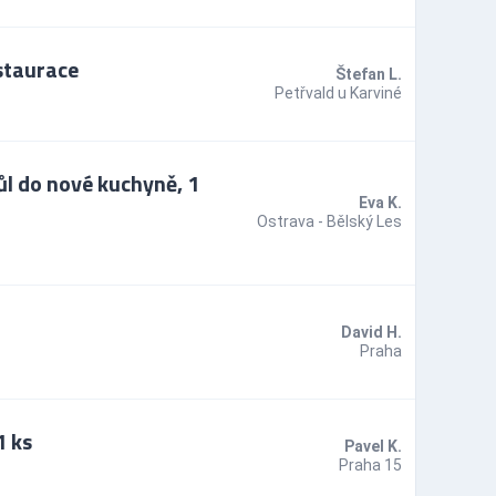
staurace
Štefan L.
Petřvald u Karviné
l do nové kuchyně, 1
Eva K.
Ostrava - Bělský Les
David H.
Praha
1 ks
Pavel K.
Praha 15