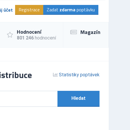
Registrace
Zadat
zdarma
poptávku
j účet
Hodnocení
Magazín
801 246
hodnocení
istribuce
Statistiky poptávek
Hledat