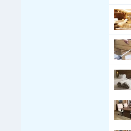
Bytová zařízení - bytové
1,544
textilie
Bytová zařízení -
1,339
dekorativní předměty
Bytová zařízení - exotické
125
předměty
Bytová zařízení -
1,120
keramika, sklo
Bytová zařízení - koberce
2,534
a lina
Bytová zařízení - žaluzie
11,569
a stínící technika
Bytový fond: správa
742
Call Centra, Telemarketing
327
Čalounické materiály -
2,869
prodej
Čalounické materiály -
2,870
výroba
CD-ROM - lisování, potisk,
104
vypalování
CD-ROM - prodej datových
70
nosičů