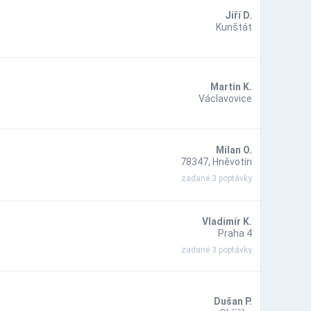
Jiří D.
Kunštát
Martin K.
Václavovice
Milan O.
78347, Hněvotín
zadané 3 poptávky
Vladimír K.
Praha 4
zadané 3 poptávky
Dušan P.