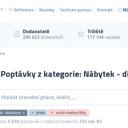
e?
Reference
Novinky
Centrum pomoci
Kontakt
Mů
y
Dodavatelé
Tržiště
288 623
dodavatelů
177 144
nabídek
uce
Poptávky z kategorie: Nábytek - d
k - distribuce
přidat
zrušit všechny filtry
zeno
5 834
poptávek v celkové hodnotě
323 mil. Kč
.