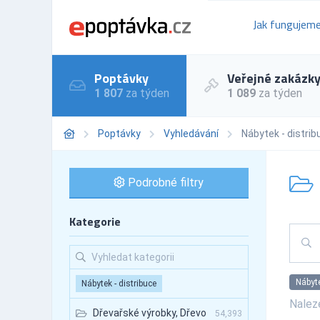
Jak fungujem
Poptávky
Veřejné zakázk
1 807
za týden
1 089
za týden
Poptávky
Vyhledávání
Nábytek - distrib
Podrobné filtry
Kategorie
Nábyte
Nábytek - distribuce
Nale
Dřevařské výrobky, Dřevo
54,393