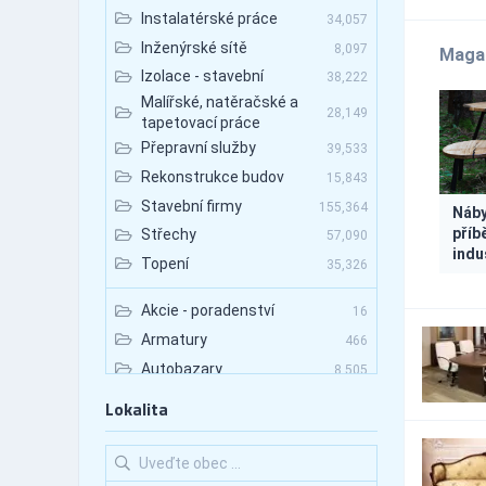
Instalatérské práce
34,057
Inženýrské sítě
8,097
Maga
Izolace - stavební
38,222
Malířské, natěračské a
28,149
tapetovací práce
Přepravní služby
39,533
Rekonstrukce budov
15,843
Stavební firmy
155,364
Náby
příb
Střechy
57,090
indu
Topení
35,326
Akcie - poradenství
16
Armatury
466
Autobazary
8,505
Autobazary - nákladní
Lokalita
1,800
vozy
Autobazary - osobní vozy
6,121
Autobazary - užitkové
2,465