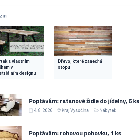
zín
tek s vlastním
Dřevo, které zanechá
ěhem v
stopu
striálním designu
Poptávám: ratanové židle do jídelny, 6 ks
4. 8. 2026
Kraj Vysočina
Nábytek
Poptávám: rohovou pohovku, 1 ks