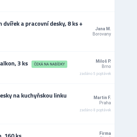
vířek a pracovní desky, 8 ks +
Jana M.
Borovany
alkon, 3 ks
Miloš P.
ČEKÁ NA NABÍDKY
Brno
zadáno 5 poptávek
esky na kuchyňskou linku
Martin F.
Praha
zadáno 8 poptávek
, 160 ks
Firma