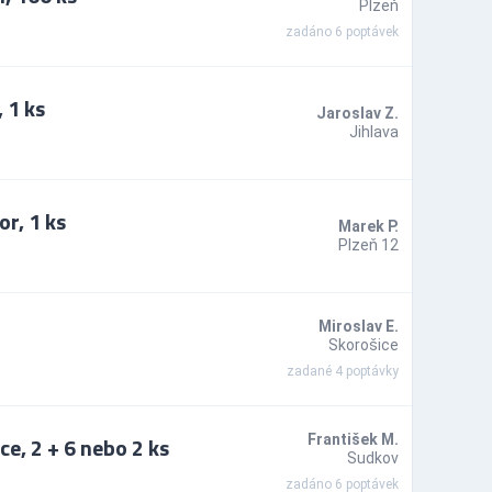
Plzeň
zadáno 6 poptávek
 1 ks
Jaroslav Z.
Jihlava
or, 1 ks
Marek P.
Plzeň 12
Miroslav E.
Skorošice
zadané 4 poptávky
ce, 2 + 6 nebo 2 ks
František M.
Sudkov
zadáno 6 poptávek