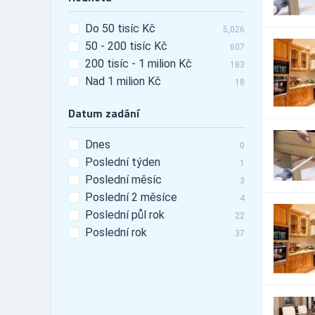
23,565
Automobily - doplňky -
440
Do 50 tisíc Kč
tunning
5,026
50 - 200 tisíc Kč
Automobily - leasing
607
529
200 tisíc - 1 milion Kč
Automobily - pneu
183
3,440
Nad 1 milion Kč
Automobily -
18
25,056
příslušenství
Datum zadání
Automobily - prodej
6,250
Automobily - prodej -
1,489
nákladní vozy
Dnes
0
Automobily - prodej -
Poslední týden
1
4,700
osobní vozy
Poslední měsíc
3
Automobily - prodej -
1,989
Poslední 2 měsíce
užitkové vozy
4
Automobily - půjčovny
Poslední půl rok
1,885
22
Automobily - půjčovny -
Poslední rok
37
421
nákladní vozy
Automobily - půjčovny -
890
osobní vozy
Automobily - půjčovny -
1,147
užitkové vozy