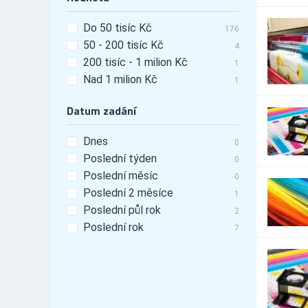
23,565
Automobily - doplňky -
440
Do 50 tisíc Kč
tunning
176
50 - 200 tisíc Kč
Automobily - leasing
4
529
200 tisíc - 1 milion Kč
Automobily - pneu
1
3,440
Nad 1 milion Kč
Automobily -
1
25,056
příslušenství
Datum zadání
Automobily - prodej
6,250
Automobily - prodej -
1,489
nákladní vozy
Dnes
0
Automobily - prodej -
Poslední týden
0
4,700
osobní vozy
Poslední měsíc
0
Automobily - prodej -
1,989
Poslední 2 měsíce
užitkové vozy
1
Automobily - půjčovny
Poslední půl rok
1,885
2
Automobily - půjčovny -
Poslední rok
7
421
nákladní vozy
Automobily - půjčovny -
890
osobní vozy
Automobily - půjčovny -
1,147
užitkové vozy