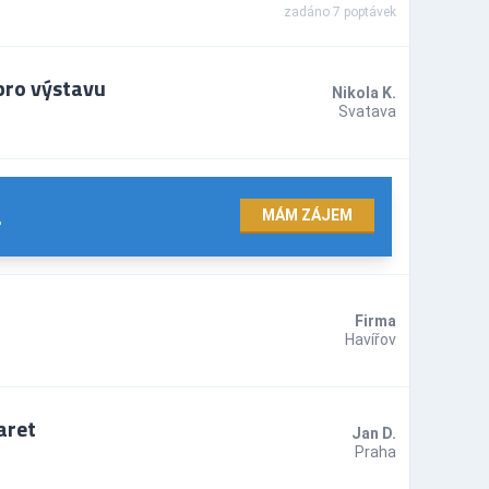
zadáno 7 poptávek
pro výstavu
Nikola K.
Svatava
.
MÁM ZÁJEM
Firma
Havířov
aret
Jan D.
Praha