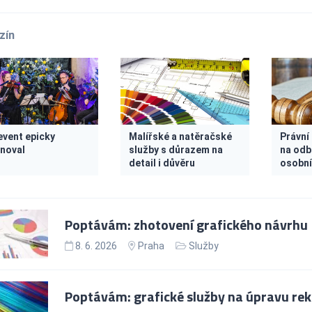
zín
event epicky
Malířské a natěračské
Právní
noval
služby s důrazem na
na odb
detail i důvěru
osobní
Poptávám: zhotovení grafického návrhu
8. 6. 2026
Praha
Služby
Poptávám: grafické služby na úpravu re