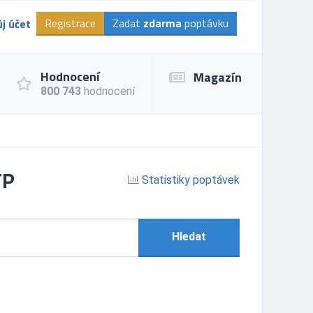
Registrace
Zadat
zdarma
poptávku
j účet
Hodnocení
Magazín
800 743
hodnocení
TP
Statistiky poptávek
Hledat