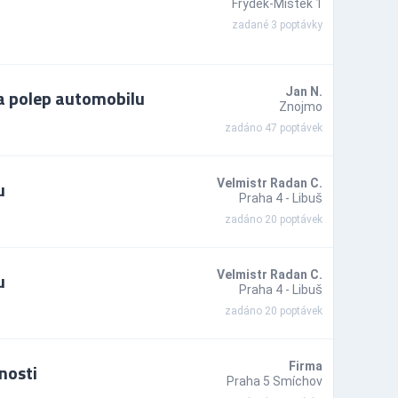
Frýdek-Místek 1
zadané 3 poptávky
na polep automobilu
Jan N.
Znojmo
zadáno 47 poptávek
u
Velmistr Radan C.
Praha 4 - Libuš
zadáno 20 poptávek
u
Velmistr Radan C.
Praha 4 - Libuš
zadáno 20 poptávek
nosti
Firma
Praha 5 Smíchov