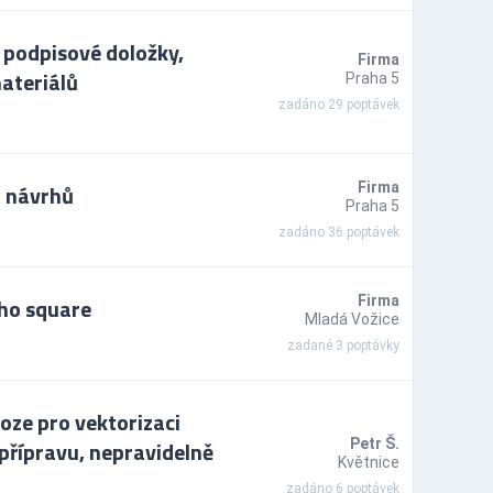
, podpisové doložky,
Firma
ateriálů
Praha 5
zadáno 29 poptávek
h návrhů
Firma
Praha 5
zadáno 36 poptávek
ího square
Firma
Mladá Vožice
zadané 3 poptávky
oze pro vektorizaci
přípravu, nepravidelně
Petr Š.
Květnice
zadáno 6 poptávek