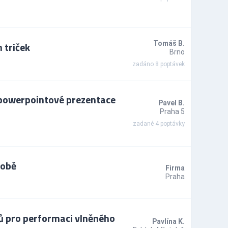
 triček
Tomáš B.
Brno
zadáno 8 poptávek
 powerpointové prezentace
Pavel B.
Praha 5
zadané 4 poptávky
sobě
Firma
Praha
ů pro performaci vlněného
Pavlína K.