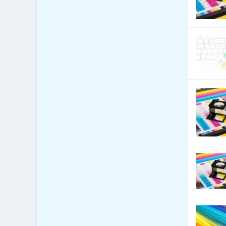
Automobily - servis
16,554
Automobily - služby jiné
5,586
Automobily nákladní,
2,871
apod.
Autoři a autorská práva
11
Autoškoly
250
Balení - balící a expediční
494
služby
Balení - obaly, výroba
11,320
balících materiálů
Balení, etiketování, ukládání
963
zboží
Banky
437
Barviva - přírodní
129
Barviva - prodej
424
Barviva - syntetická
268
Barvy, Laky - prodej
1,023
Bazary
846
Bazény
10,208