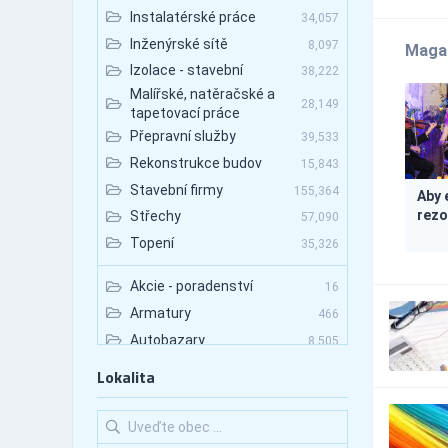
Instalatérské práce
34,057
Inženýrské sítě
8,097
Maga
Izolace - stavební
38,222
Malířské, natěračské a
28,149
tapetovací práce
Přepravní služby
39,533
Rekonstrukce budov
15,843
Stavební firmy
155,364
Aby 
rezo
Střechy
57,090
Topení
35,326
Akcie - poradenství
16
Armatury
466
Autobazary
8,505
Autobazary - nákladní
Lokalita
1,800
vozy
Autobazary - osobní vozy
6,121
Autobazary - užitkové
2,465