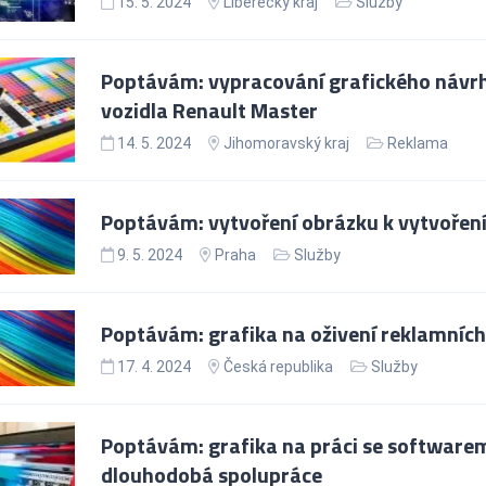
15. 5. 2024
Liberecký kraj
Služby
Poptávám: vypracování grafického návrh
vozidla Renault Master
14. 5. 2024
Jihomoravský kraj
Reklama
Poptávám: vytvoření obrázku k vytvoření
9. 5. 2024
Praha
Služby
Poptávám: grafika na oživení reklamníc
17. 4. 2024
Česká republika
Služby
Poptávám: grafika na práci se software
dlouhodobá spolupráce