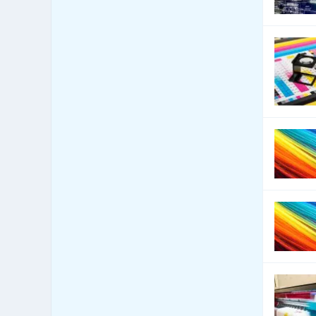
Bytová zařízení - bytové
1,544
textilie
Bytová zařízení -
1,339
dekorativní předměty
Bytová zařízení - exotické
125
předměty
Bytová zařízení -
1,120
keramika, sklo
Bytová zařízení - koberce
2,534
a lina
Bytová zařízení - žaluzie
11,569
a stínící technika
Bytový fond: správa
742
Call Centra, Telemarketing
327
Čalounické materiály -
2,869
prodej
Čalounické materiály -
2,870
výroba
CD-ROM - lisování, potisk,
104
vypalování
CD-ROM - prodej datových
70
nosičů