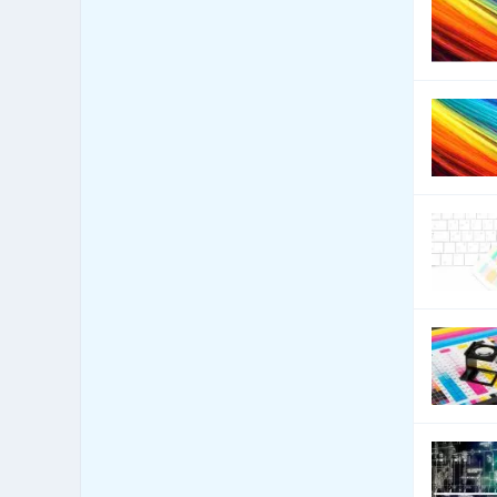
Bezpečnost - bezpečnostní
160
úpravy vozidel
Bezpečnost - docházkové
1,586
systémy
Bezpečnost - dveře, okna,
3,796
mříže
Bezpečnost - jiné
2,393
Bezpečnost - kamerové
1,916
systémy
Bezpečnost - ochrana osob
88
Bezpečnost - ostraha
250
Bezpečnost - poplašné
1,170
systémy
Bezpečnost - trezory, sejfy
148
apod.
Bezpečnost práce
440
Bezpečnostní agentury
334
Botely
4
Burzy, burzovní společnosti
0
Bytová zařízení
1,297