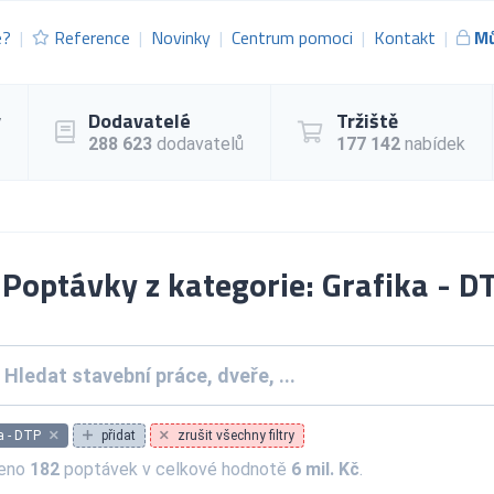
e?
Reference
Novinky
Centrum pomoci
Kontakt
Mů
y
Dodavatelé
Tržiště
288 623
dodavatelů
177 142
nabídek
Poptávky z kategorie: Grafika - D
a - DTP
přidat
zrušit všechny filtry
zeno
182
poptávek v celkové hodnotě
6 mil. Kč
.