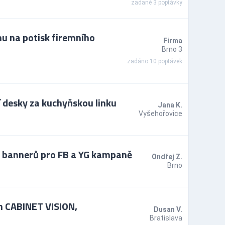
zadané 3 poptávky
u na potisk firemního
Firma
Brno 3
zadáno 10 poptávek
 desky za kuchyňskou linku
Jana K.
Vyšehořovice
h bannerů pro FB a YG kampaně
Ondřej Z.
Brno
m CABINET VISION,
Dusan V.
Bratislava