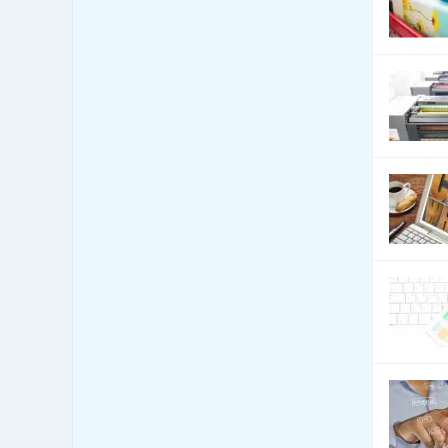
Celní úřady
13
Cenné papíry - poradenství
12
Čerpací stanice
1,096
pohonných hmot
Čerpací stanice pohonných
222
hmot - LPG
Česká centra - export import
4
Cestovní kanceláře -
5,917
služby jiné
Cestovní kanceláře -
689
tuzemské zájezdy - hory
Cestovní kanceláře -
1,559
tuzemské zájezdy - léto
Cestovní kanceláře -
tuzemské zájezdy -
1,457
poznávací
Cestovní kanceláře -
tuzemské zájezdy -
1,541
turistika
Cestovní kanceláře -
584
tuzemské zájezdy - zima
Cestovní kanceláře -