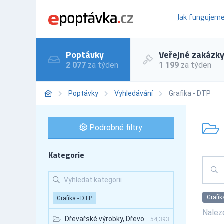
Jak fungujem
Poptávky
Veřejné zakázk
2 077
za týden
1 199
za týden
Poptávky
Vyhledávání
Grafika - DTP
Podrobné filtry
Kategorie
Grafik
Grafika - DTP
Nale
Dřevařské výrobky, Dřevo
54,393