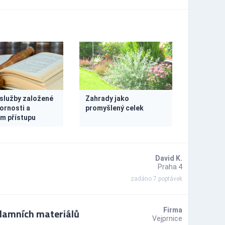
 služby založené
Zahrady jako
ornosti a
promyšlený celek
m přístupu
David K.
Praha 4
zadáno 7 poptávek
klamních materiálů
Firma
Vejprnice