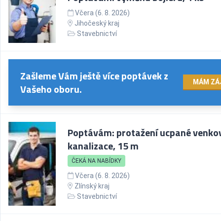
Včera (6. 8. 2026)
Jihočeský kraj
Stavebnictví
Zašleme Vám ještě více poptávek z
MÁM ZÁ
Vašeho oboru.
Poptávám: protažení ucpané venko
kanalizace, 15 m
ČEKÁ NA NABÍDKY
Včera (6. 8. 2026)
Zlínský kraj
Stavebnictví