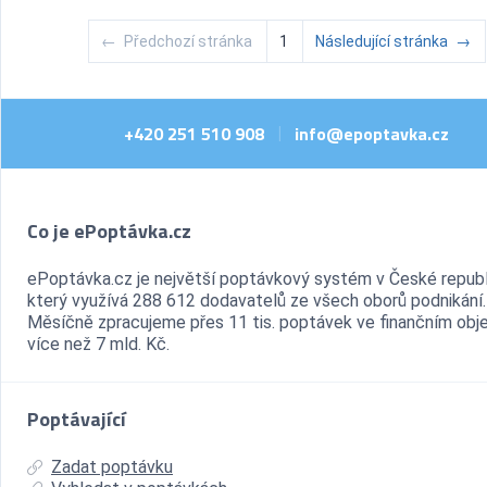
←
Předchozí stránka
1
Následující stránka
→
+420 251 510 908
info@epoptavka.cz
|
Co je ePoptávka.cz
ePoptávka.cz je největší poptávkový systém v České republ
který využívá 288 612 dodavatelů ze všech oborů podnikání.
Měsíčně zpracujeme přes 11 tis. poptávek ve finančním ob
více než 7 mld. Kč.
Poptávající
Zadat poptávku