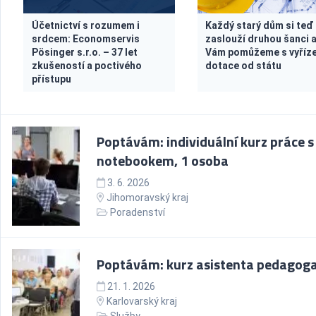
Účetnictví s rozumem i
Každý starý dům si teď
srdcem: Economservis
zaslouží druhou šanci 
Pösinger s.r.o. – 37 let
Vám pomůžeme s vyříz
zkušeností a poctivého
dotace od státu
přístupu
Poptávám: individuální kurz práce s
notebookem, 1 osoba
3. 6. 2026
Jihomoravský kraj
Poradenství
Poptávám: kurz asistenta pedagog
21. 1. 2026
Karlovarský kraj