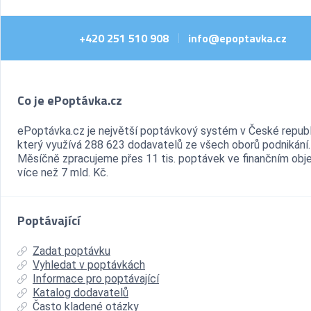
+420 251 510 908
info@epoptavka.cz
|
Co je ePoptávka.cz
ePoptávka.cz je největší poptávkový systém v České republ
který využívá 288 623 dodavatelů ze všech oborů podnikání.
Měsíčně zpracujeme přes 11 tis. poptávek ve finančním ob
více než 7 mld. Kč.
Poptávající
Zadat poptávku
Vyhledat v poptávkách
Informace pro poptávající
Katalog dodavatelů
Často kladené otázky