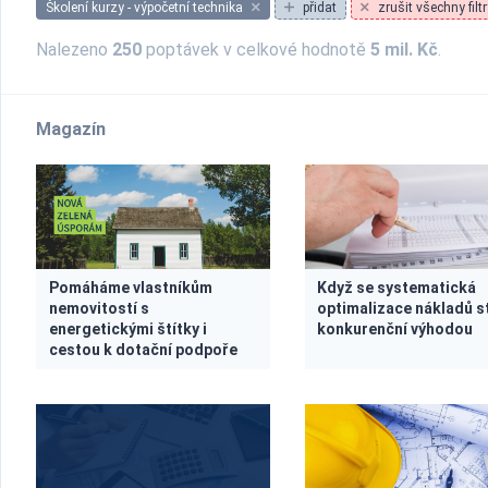
Školení kurzy - výpočetní technika
přidat
zrušit všechny filtr
Nalezeno
250
poptávek v celkové hodnotě
5 mil. Kč
.
Magazín
Pomáháme vlastníkům
Když se systematická
nemovitostí s
optimalizace nákladů s
energetickými štítky i
konkurenční výhodou
cestou k dotační podpoře