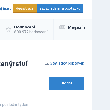
Registrace
Zadat
zdarma
poptávku
j účet
Hodnocení
Magazín
800 977
hodnocení
ženýrství
Statistiky poptávek
Hledat
 poslední týden.