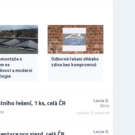
omontáže s
Odborné řešení vlhkého
em na
zdiva bez kompromisů
livost a moderní
logie
ího řešení, 1 ks, celá ČR
Lucia G.
Brno
ví
zadáno 25 poptávek
ntace pro sjezd, celá ČR
Lucia G.