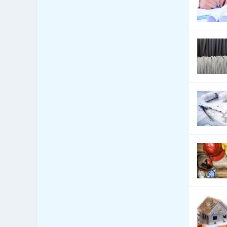
Bytová zařízení - bytové
1,544
textilie
Bytová zařízení -
1,339
dekorativní předměty
Bytová zařízení - exotické
125
předměty
Bytová zařízení -
1,120
keramika, sklo
Bytová zařízení - koberce
2,534
a lina
Bytová zařízení - žaluzie
11,569
a stínící technika
Bytový fond: správa
742
Call Centra, Telemarketing
327
Čalounické materiály -
2,869
prodej
Čalounické materiály -
2,870
výroba
CD-ROM - lisování, potisk,
104
vypalování
CD-ROM - prodej datových
70
nosičů