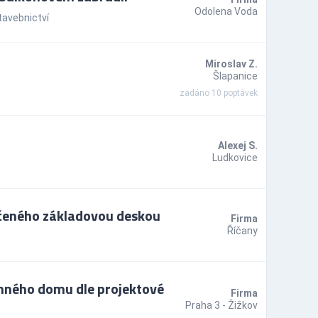
Odolena Voda
tavebnictví
Miroslav Z.
Šlapanice
zadáno 10 poptávek
Alexej S.
Ludkovice
nčeného základovou deskou
Firma
Říčany
inného domu dle projektové
Firma
Praha 3 - Žižkov