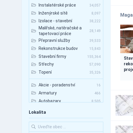
Instalatérské práce
34,057
Inženýrské sítě
8,097
Maga
Izolace - stavební
38,222
Malířské, natěračské a
28,149
tapetovací práce
Přepravní služby
39,533
Rekonstrukce budov
15,843
Stavební firmy
155,364
Stav
reko
Střechy
57,090
proj
Topení
35,326
Akcie - poradenství
16
Armatury
466
Autobazary
8,505
Autobazary - nákladní
Lokalita
1,800
vozy
Autobazary - osobní vozy
6,121
Autobazary - užitkové
2,465