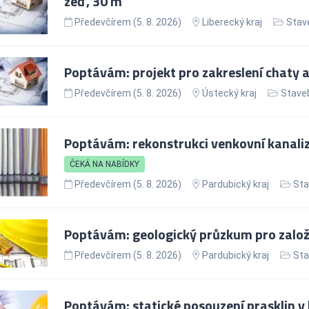
zeď, 30 m
Předevčírem (5. 8. 2026)
Liberecký kraj
Stav
Poptávám: projekt pro zakreslení chaty 
Předevčírem (5. 8. 2026)
Ústecký kraj
Staveb
Poptávám: rekonstrukci venkovní kanaliz
ČEKÁ NA NABÍDKY
Předevčírem (5. 8. 2026)
Pardubický kraj
Sta
Poptávám: geologický průzkum pro zalo
Předevčírem (5. 8. 2026)
Pardubický kraj
Sta
Poptávám: statické posouzení prasklin v