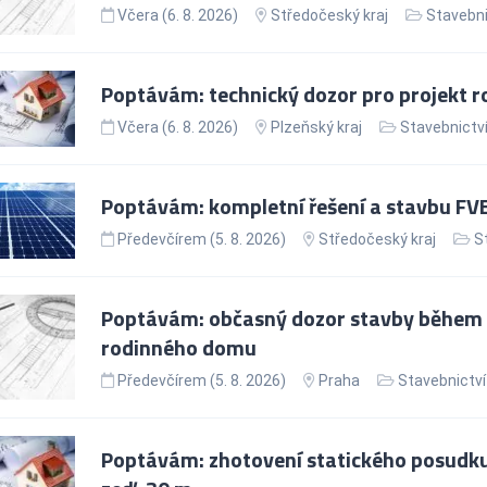
Včera (6. 8. 2026)
Středočeský kraj
Stavebni
Poptávám: technický dozor pro projekt 
Včera (6. 8. 2026)
Plzeňský kraj
Stavebnictv
Poptávám: kompletní řešení a stavbu FV
Předevčírem (5. 8. 2026)
Středočeský kraj
S
Poptávám: občasný dozor stavby během 
rodinného domu
Předevčírem (5. 8. 2026)
Praha
Stavebnictví
Poptávám: zhotovení statického posudk