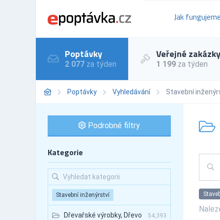
Jak fungujem
Poptávky
Veřejné zakázk
2 077
za týden
1 199
za týden
Poptávky
Vyhledávání
Stavební inženýr
Podrobné filtry
Kategorie
Staveb
Stavební inženýrství
Nale
Dřevařské výrobky, Dřevo
54,393