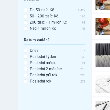
23,565
Automobily - doplňky -
440
Do 50 tisíc Kč
tunning
1,427
50 - 200 tisíc Kč
Automobily - leasing
166
529
200 tisíc - 1 milion Kč
Automobily - pneu
91
3,440
Nad 1 milion Kč
Automobily -
46
25,056
příslušenství
Datum zadání
Automobily - prodej
6,250
Automobily - prodej -
1,489
nákladní vozy
Dnes
4
Automobily - prodej -
Poslední týden
33
4,700
osobní vozy
Poslední měsíc
121
Automobily - prodej -
1,989
Poslední 2 měsíce
užitkové vozy
210
Automobily - půjčovny
Poslední půl rok
1,885
230
Automobily - půjčovny -
Poslední rok
273
421
nákladní vozy
Automobily - půjčovny -
890
osobní vozy
Automobily - půjčovny -
1,147
užitkové vozy