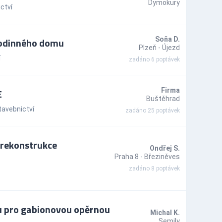
Dymokury
ctví
rodinného domu
Soňa D.
Plzeň - Újezd
í
zadáno 6 poptávek
E
Firma
Buštěhrad
tavebnictví
zadáno 25 poptávek
rekonstrukce
Ondřej S.
Praha 8 - Březiněves
zadáno 8 poptávek
u pro gabionovou opěrnou
Michal K.
Semily