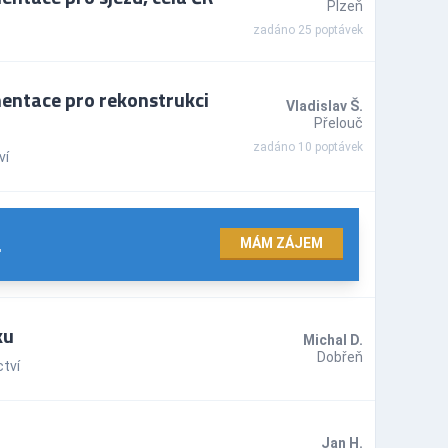
Plzeň
zadáno 25 poptávek
entace pro rekonstrukci
Vladislav Š.
Přelouč
zadáno 10 poptávek
ví
.
MÁM ZÁJEM
ku
Michal D.
Dobřeň
tví
Jan H.