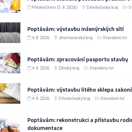
Předevčírem (5. 8. 2026)
Středočeský kraj
S
Poptávám: výstavbu inženýrských sítí
4. 8. 2026
Jihomoravský kraj
Stavebnictví
Poptávám: zpracování pasportu stavby
4. 8. 2026
Zlínský kraj
Stavebnictví
Poptávám: výstavbu litého sklepa zako
4. 8. 2026
Středočeský kraj
Stavebnictví
Poptávám: rekonstrukci a přístavbu rod
dokumentace