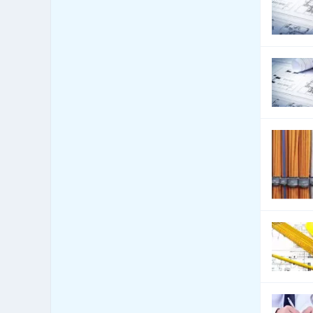
Bezpečnost - bezpečnostní
160
úpravy vozidel
Bezpečnost - docházkové
1,586
systémy
Bezpečnost - dveře, okna,
3,796
mříže
Bezpečnost - jiné
2,393
Bezpečnost - kamerové
1,916
systémy
Bezpečnost - ochrana osob
88
Bezpečnost - ostraha
250
Bezpečnost - poplašné
1,170
systémy
Bezpečnost - trezory, sejfy
148
apod.
Bezpečnost práce
440
Bezpečnostní agentury
334
Botely
4
Burzy, burzovní společnosti
0
Bytová zařízení
1,297