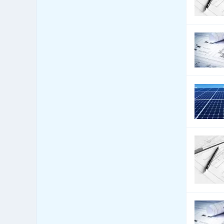
Automobily - servis
16,554
Automobily - služby jiné
5,586
Automobily nákladní,
2,871
apod.
Autoři a autorská práva
11
Autoškoly
250
Balení - balící a expediční
494
služby
Balení - obaly, výroba
11,320
balících materiálů
Balení, etiketování, ukládání
963
zboží
Banky
437
Barviva - přírodní
129
Barviva - prodej
424
Barviva - syntetická
268
Barvy, Laky - prodej
1,023
Bazary
846
Bazény
10,208