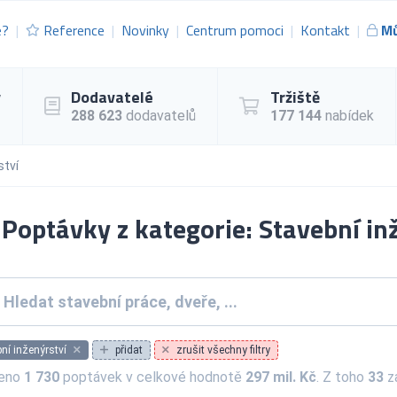
e?
Reference
Novinky
Centrum pomoci
Kontakt
Mů
y
Dodavatelé
Tržiště
288 623
dodavatelů
177 144
nabídek
ství
Poptávky z kategorie: Stavební in
ní inženýrství
přidat
zrušit všechny filtry
zeno
1 730
poptávek v celkové hodnotě
297 mil. Kč
. Z toho
33
za