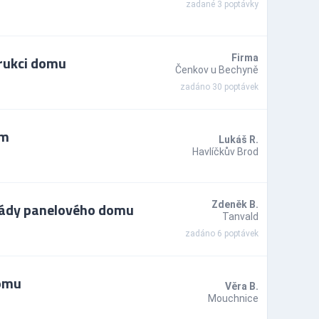
zadané 3 poptávky
rukci domu
Firma
Čenkov u Bechyně
zadáno 30 poptávek
ům
Lukáš R.
Havlíčkův Brod
sády panelového domu
Zdeněk B.
Tanvald
zadáno 6 poptávek
domu
Věra B.
Mouchnice