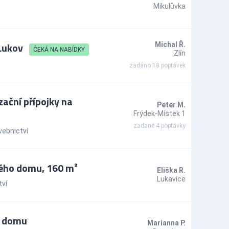
Mikulůvka
 Lukov
Michal Ř.
ČEKÁ NA NABÍDKY
Zlín
zadáno 18 poptávek
ační přípojky na
Peter M.
Frýdek-Místek 1
zadané 4 poptávky
vebnictví
ého domu, 160 m²
Eliška R.
Lukavice
ví
o domu
Marianna P.