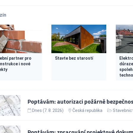
zín
ební partner pro
Stavte bez starostí
Elektr
nstrukce i nové
důraz
ekty
spoleh
techno
Poptávám: autorizaci požárně bezpečnostn
Dnes (7. 8. 2026)
Česká republika
Stavebnict
Poptávám: zpracování projektové dokume