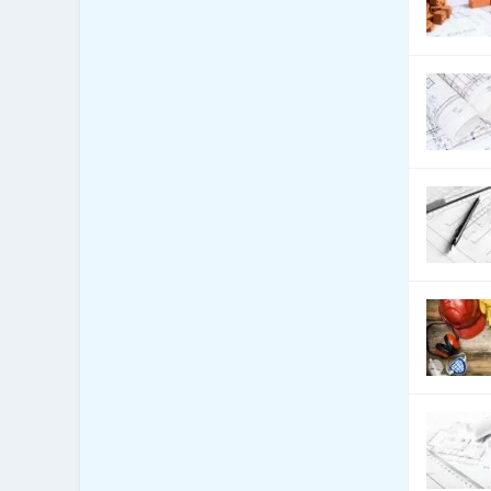
Celní úřady
13
Cenné papíry - poradenství
12
Čerpací stanice
1,096
pohonných hmot
Čerpací stanice pohonných
222
hmot - LPG
Česká centra - export import
4
Cestovní kanceláře -
5,917
služby jiné
Cestovní kanceláře -
689
tuzemské zájezdy - hory
Cestovní kanceláře -
1,559
tuzemské zájezdy - léto
Cestovní kanceláře -
tuzemské zájezdy -
1,457
poznávací
Cestovní kanceláře -
tuzemské zájezdy -
1,541
turistika
Cestovní kanceláře -
584
tuzemské zájezdy - zima
Cestovní kanceláře -