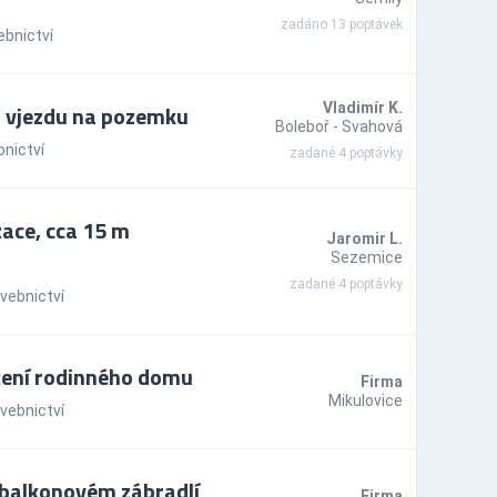
zadáno 13 poptávek
ebnictví
a vjezdu na pozemku
Vladimír K.
Boleboř - Svahová
nictví
zadané 4 poptávky
ace, cca 15 m
Jaromir L.
Sezemice
zadané 4 poptávky
vebnictví
žení rodinného domu
Firma
Mikulovice
vebnictví
 balkonovém zábradlí
Firma