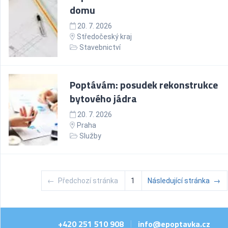
domu
20. 7. 2026
Středočeský kraj
Stavebnictví
Poptávám: posudek rekonstrukce
bytového jádra
20. 7. 2026
Praha
Služby
←
Předchozí stránka
1
Následující stránka
→
+420 251 510 908
info@epoptavka.cz
|