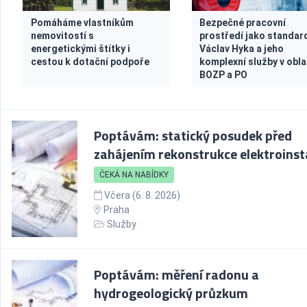
Pomáháme vlastníkům
Bezpečné pracovní
nemovitostí s
prostředí jako standar
energetickými štítky i
Václav Hyka a jeho
cestou k dotační podpoře
komplexní služby v obla
BOZP a PO
Poptávám: statický posudek před
zahájením rekonstrukce elektroinst
ČEKÁ NA NABÍDKY
Včera (6. 8. 2026)
Praha
Služby
Poptávám: měření radonu a
hydrogeologický průzkum