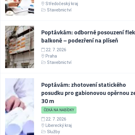
Středočeský kraj
Stavebnictví
Poptávkám: odborné posouzení flek
balkoně – podezření na plíseň
22. 7. 2026
Praha
Stavebnictví
Poptávám: zhotovení statického
posudku pro gabionovou opěrnou z
30 m
ČEKÁ NA NABÍDKY
22. 7. 2026
Liberecký kraj
Služby