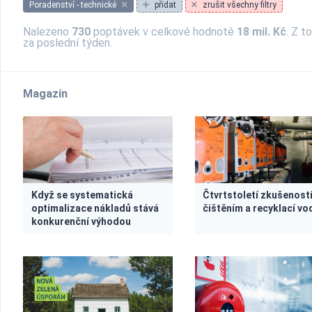
Poradenství - technické
přidat
zrušit všechny filtry
Nalezeno
730
poptávek v celkové hodnotě
18 mil. Kč
. Z t
za poslední týden.
Magazín
Když se systematická
Čtvrtstoletí zkušeností
optimalizace nákladů stává
čištěním a recyklací vo
konkurenční výhodou