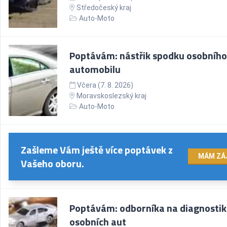
Středočeský kraj
Auto-Moto
Poptávám: nástřik spodku osobního
automobilu
Včera (7. 8. 2026)
Moravskoslezský kraj
Auto-Moto
Zašleme Vám ještě více poptávek z
MÁM ZÁ
Vašeho oboru.
Poptávám: odborníka na diagnosti
osobních aut