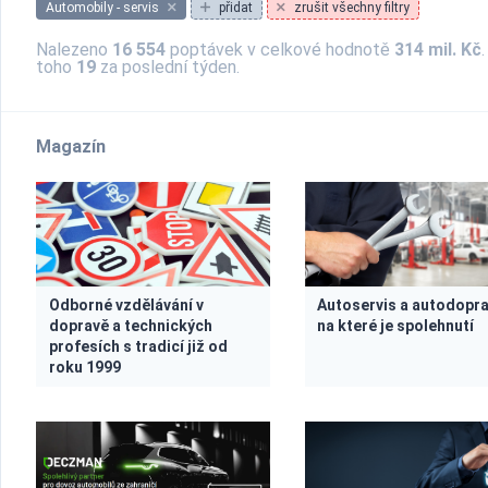
Automobily - servis
přidat
zrušit všechny filtry
Nalezeno
16 554
poptávek v celkové hodnotě
314 mil. Kč
.
toho
19
za poslední týden.
Magazín
Odborné vzdělávání v
Autoservis a autodopra
dopravě a technických
na které je spolehnutí
profesích s tradicí již od
roku 1999