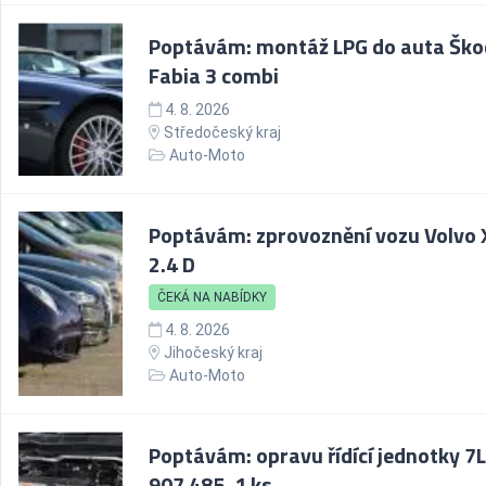
Poptávám: montáž LPG do auta Šk
Fabia 3 combi
4. 8. 2026
Středočeský kraj
Auto-Moto
Poptávám: zprovoznění vozu Volvo
2.4 D
ČEKÁ NA NABÍDKY
4. 8. 2026
Jihočeský kraj
Auto-Moto
Poptávám: opravu řídící jednotky 7
907 485, 1 ks