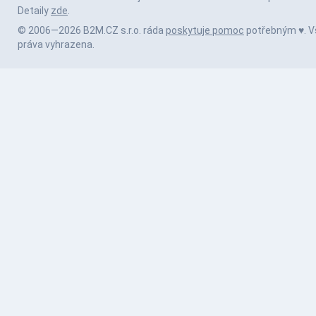
Detaily
zde
.
© 2006—2026 B2M.CZ s.r.o. ráda
poskytuje pomoc
potřebným ♥️. 
práva vyhrazena.