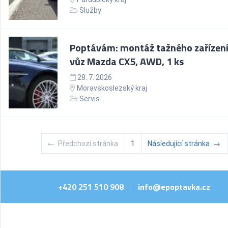
Služby
Poptávám: montáž tažného zařízení
vůz Mazda CX5, AWD, 1 ks
28. 7. 2026
Moravskoslezský kraj
Servis
←
Předchozí stránka
1
Následující stránka
→
+420 251 510 908
info@epoptavka.cz
|