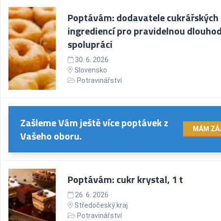
Poptávám: dodavatele cukrářských
ingrediencí pro pravidelnou dlouh
spolupráci
30. 6. 2026
Slovensko
Potravinářství
Zašleme Vám ještě více poptávek z
MÁM ZÁ
Vašeho oboru.
Poptávám: cukr krystal, 1 t
26. 6. 2026
Středočeský kraj
Potravinářství