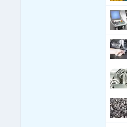
Automobily - servis
16,549
Automobily - služby jiné
5,581
Automobily nákladní,
2,871
apod.
Autoři a autorská práva
11
Autoškoly
250
Balení - balící a expediční
494
služby
Balení - obaly, výroba
11,320
balících materiálů
Balení, etiketování, ukládání
963
zboží
Banky
437
Barviva - přírodní
129
Barviva - prodej
424
Barviva - syntetická
268
Barvy, Laky - prodej
1,023
Bazary
846
Bazény
10,200