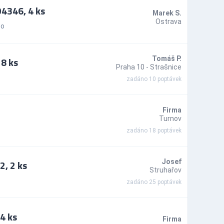
4346, 4 ks
Marek S.
Ostrava
to
8 ks
Tomáš P.
Praha 10 - Strašnice
zadáno 10 poptávek
Firma
Turnov
zadáno 18 poptávek
, 2 ks
Josef
Struhařov
zadáno 25 poptávek
4 ks
Firma