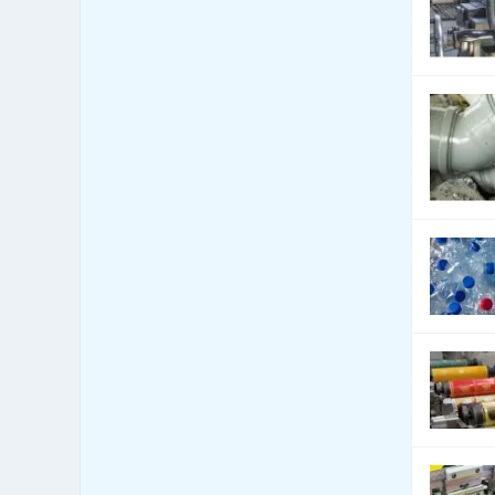
Celní úřady
13
Cenné papíry - poradenství
12
Čerpací stanice
1,096
pohonných hmot
Čerpací stanice pohonných
222
hmot - LPG
Česká centra - export import
4
Cestovní kanceláře -
5,915
služby jiné
Cestovní kanceláře -
689
tuzemské zájezdy - hory
Cestovní kanceláře -
1,559
tuzemské zájezdy - léto
Cestovní kanceláře -
tuzemské zájezdy -
1,457
poznávací
Cestovní kanceláře -
tuzemské zájezdy -
1,541
turistika
Cestovní kanceláře -
584
tuzemské zájezdy - zima
Cestovní kanceláře -