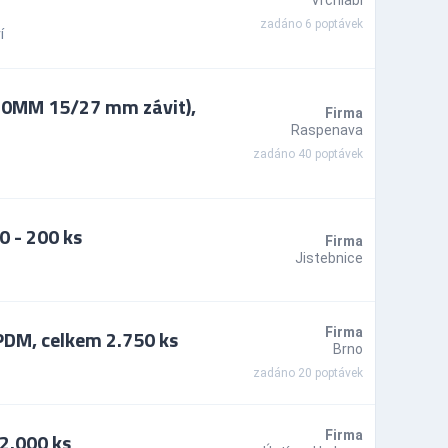
zadáno 6 poptávek
í
20MM 15/27 mm závit),
Firma
Raspenava
zadáno 40 poptávek
 - 200 ks
Firma
Jistebnice
PDM, celkem 2.750 ks
Firma
Brno
zadáno 20 poptávek
2.000 ks
Firma