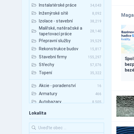
Instalatérské práce
34,043
Inženýrské sítě
8,092
Maga
Izolace - stavební
38,219
Malířské, natěračské a
28,140
tapetovací práce
Přepravní služby
39,529
Rekonstrukce budov
15,817
Stavební firmy
155,297
Spol
bezp
Střechy
57,076
bazé
Topení
35,322
Akcie - poradenství
16
Armatury
466
Autobazary
8,505
Autobazary - nákladní
Lokalita
1,800
vozy
Autobazary - osobní vozy
6,121
Autobazary - užitkové
2,465