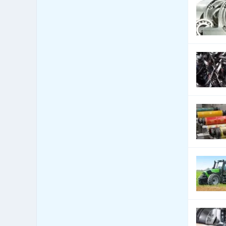
Bezpečnost - bezpečnostní
160
úpravy vozidel
Bezpečnost - docházkové
1,586
systémy
Bezpečnost - dveře, okna,
3,796
mříže
Bezpečnost - jiné
2,392
Bezpečnost - kamerové
1,916
systémy
Bezpečnost - ochrana osob
88
Bezpečnost - ostraha
250
Bezpečnost - poplašné
1,170
systémy
Bezpečnost - trezory, sejfy
148
apod.
Bezpečnost práce
440
Bezpečnostní agentury
334
Botely
4
Burzy, burzovní společnosti
0
Bytová zařízení
1,297