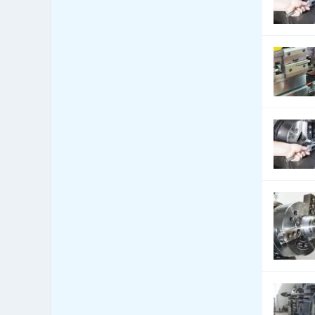
Bytová zařízení - bytové
1,544
textilie
Bytová zařízení -
1,339
dekorativní předměty
Bytová zařízení - exotické
125
předměty
Bytová zařízení -
1,120
keramika, sklo
Bytová zařízení - koberce
2,534
a lina
Bytová zařízení - žaluzie
11,566
a stínící technika
Bytový fond: správa
742
Call Centra, Telemarketing
327
Čalounické materiály -
2,869
prodej
Čalounické materiály -
2,870
výroba
CD-ROM - lisování, potisk,
104
vypalování
CD-ROM - prodej datových
70
nosičů