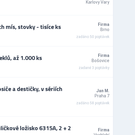
Karlovy Vary
 mís, stovky - tisíce ks
Firma
Brno
zadáno 50 poptávek
klů, až 1.000 ks
Firma
Bošovice
zadané 3 poptávky
če a destičky, v sériích
Jan M.
Praha 7
zadáno 58 poptávek
ičkové ložisko 6315A, 2 + 2
Firma
Vrchlabí