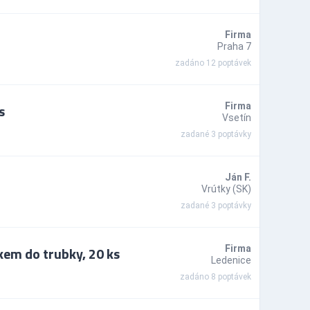
Firma
Praha 7
zadáno 12 poptávek
s
Firma
Vsetín
zadané 3 poptávky
Ján F.
Vrútky (SK)
zadané 3 poptávky
kem do trubky, 20 ks
Firma
Ledenice
zadáno 8 poptávek