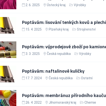
2. 6. 2025
Ústecký kraj
Výrobky
Poptávám: lisování tenkých kovů a plech
15. 4. 2025
Plzeňský kraj
Strojírenství
Poptávám: výprodejové zboží po kamion
3. 3. 2025
Česká republika
Výrobky
Poptávám: naftalinové kuličky
17. 7. 2024
Česká republika
Ostatní
Poptávám: membránuz přírodního kaučuku
26. 4. 2022
Jihomoravský kraj
Chemie