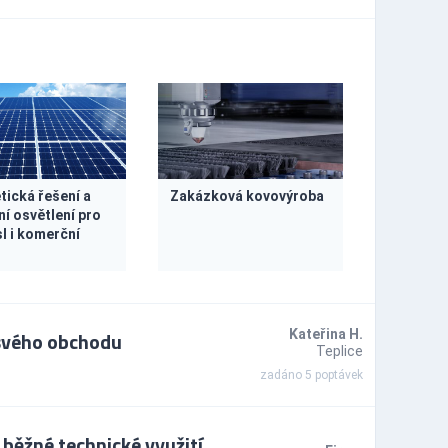
tická řešení a
Zakázková kovovýroba
í osvětlení pro
l i komerční
svého obchodu
Kateřina H.
Teplice
zadáno 5 poptávek
ěžné technické využití,