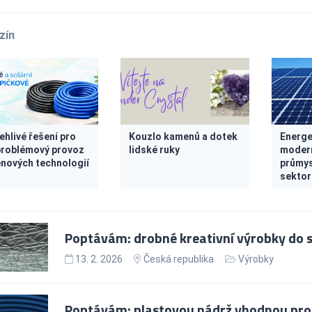
zín
ehlivé řešení pro
Kouzlo kamenů a dotek
Energe
roblémový provoz
lidské ruky
modern
nových technologií
průmys
sektor
Poptávám: drobné kreativní výrobky do 
13. 2. 2026
Česká republika
Výrobky
Poptávám: plastovou nádrž vhodnou pro b