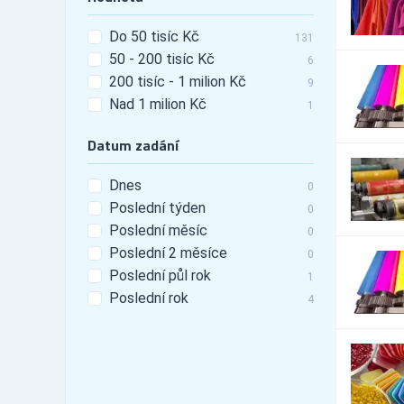
23,558
Automobily - doplňky -
440
Do 50 tisíc Kč
tunning
131
50 - 200 tisíc Kč
Automobily - leasing
6
527
200 tisíc - 1 milion Kč
Automobily - pneu
9
3,440
Nad 1 milion Kč
Automobily -
1
25,048
příslušenství
Datum zadání
Automobily - prodej
6,249
Automobily - prodej -
1,489
nákladní vozy
Dnes
0
Automobily - prodej -
Poslední týden
0
4,699
osobní vozy
Poslední měsíc
0
Automobily - prodej -
1,989
Poslední 2 měsíce
užitkové vozy
0
Automobily - půjčovny
Poslední půl rok
1,885
1
Automobily - půjčovny -
Poslední rok
4
421
nákladní vozy
Automobily - půjčovny -
890
osobní vozy
Automobily - půjčovny -
1,147
užitkové vozy