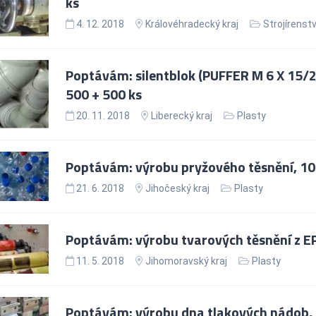
ks
4. 12. 2018
Královéhradecký kraj
Strojírenstv
Poptávám: silentblok (PUFFER M 6 X 15/
500 + 500 ks
20. 11. 2018
Liberecký kraj
Plasty
Poptávám: výrobu pryžového těsnění, 100
21. 6. 2018
Jihočeský kraj
Plasty
Poptávám: výrobu tvarových těsnění z E
11. 5. 2018
Jihomoravský kraj
Plasty
Poptávám: výrobu dna tlakových nádob, 