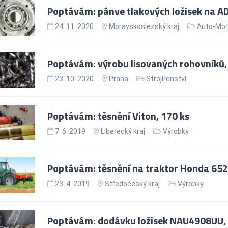
Poptávám: pánve tlakových ložisek na AD
24. 11. 2020
Moravskoslezský kraj
Auto-Mo
Poptávám: výrobu lisovaných rohovníků, 
23. 10. 2020
Praha
Strojírenství
Poptávám: těsnění Viton, 170 ks
7. 6. 2019
Liberecký kraj
Výrobky
Poptávám: těsnění na traktor Honda 6522
23. 4. 2019
Středočeský kraj
Výrobky
Poptávám: dodávku ložisek NAU4908UU, 