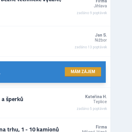
Firma
Jihlava
zadáno 9 poptávek
Jan S.
Nižbor
zadáno 13 poptávek
.
MÁM ZÁJEM
 a šperků
Kateřina H.
Teplice
zadáno 5 poptávek
na trhu, 1 - 10 kamionů
Firma