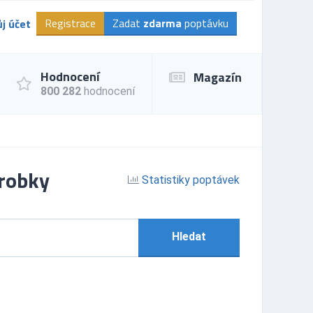
Registrace
Zadat
zdarma
poptávku
j účet
Hodnocení
Magazín
800 282
hodnocení
ýrobky
Statistiky poptávek
Hledat