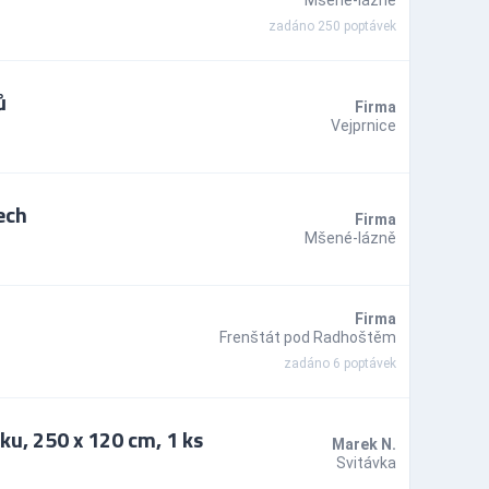
Mšené-lázně
zadáno 250 poptávek
ů
Firma
Vejprnice
ech
Firma
Mšené-lázně
Firma
Frenštát pod Radhoštěm
zadáno 6 poptávek
, 250 x 120 cm, 1 ks
Marek N.
Svitávka