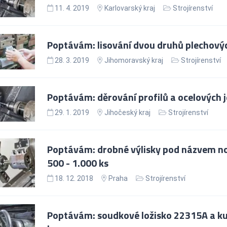
11. 4. 2019
Karlovarský kraj
Strojírenství
Poptávám: lisování dvou druhů plechových
28. 3. 2019
Jihomoravský kraj
Strojírenství
Poptávám: děrování profilů a ocelových je
29. 1. 2019
Jihočeský kraj
Strojírenství
Poptávám: drobné výlisky pod názvem nosi
500 - 1.000 ks
18. 12. 2018
Praha
Strojírenství
Poptávám: soudkové ložisko 22315A a kul