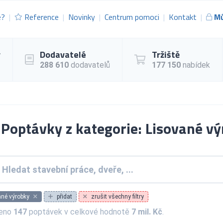
e?
Reference
Novinky
Centrum pomoci
Kontakt
Mů
y
Dodavatelé
Tržiště
288 610
dodavatelů
177 150
nabídek
Poptávky z kategorie: Lisované v
ané výrobky
přidat
zrušit všechny filtry
zeno
147
poptávek v celkové hodnotě
7 mil. Kč
.