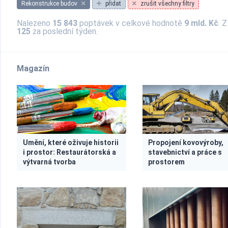
Rekonstrukce budov
přidat
zrušit všechny filtry
Nalezeno
15 843
poptávek v celkové hodnotě
9 mld. Kč
. 
125
za poslední týden.
Magazín
Umění, které oživuje historii
Propojení kovovýroby,
i prostor: Restaurátorská a
stavebnictví a práce s
výtvarná tvorba
prostorem