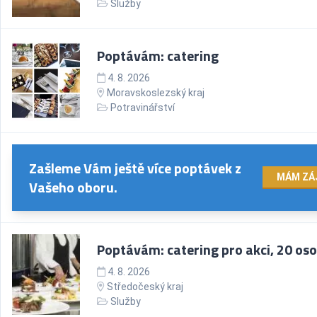
Služby
Poptávám: catering
4. 8. 2026
Moravskoslezský kraj
Potravinářství
Zašleme Vám ještě více poptávek z
MÁM ZÁ
Vašeho oboru.
Poptávám: catering pro akci, 20 os
4. 8. 2026
Středočeský kraj
Služby