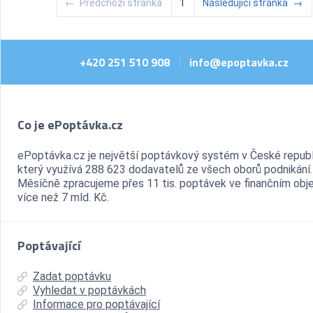
←
Předchozí stránka
1
Následující stránka
→
+420 251 510 908
info@epoptavka.cz
|
Co je ePoptávka.cz
ePoptávka.cz je největší poptávkový systém v České republ
který využívá 288 623 dodavatelů ze všech oborů podnikání.
Měsíčně zpracujeme přes 11 tis. poptávek ve finančním ob
více než 7 mld. Kč.
Poptávající
Zadat poptávku
Vyhledat v poptávkách
Informace pro poptávající