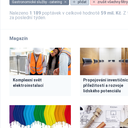
Gastronomické služby - catering
přidat
zrušit všechny filtry
Nalezeno
1 189
poptávek v celkové hodnotě
59 mil. Kč
. Z
za poslední týden.
Magazín
Komplexní svět
Propojování investiční
elektroinstalací
příležitostí a rozvoje
lidského potenciálu