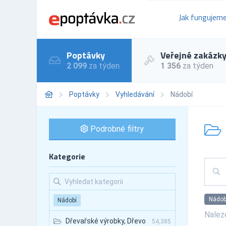
Jak fungujem
Poptávky
Veřejné zakázk
2 099
za týden
1 356
za týden
Poptávky
Vyhledávání
Nádobí
Podrobné filtry
Kategorie
Nádob
Nádobí
Nale
Dřevařské výrobky, Dřevo
54,385