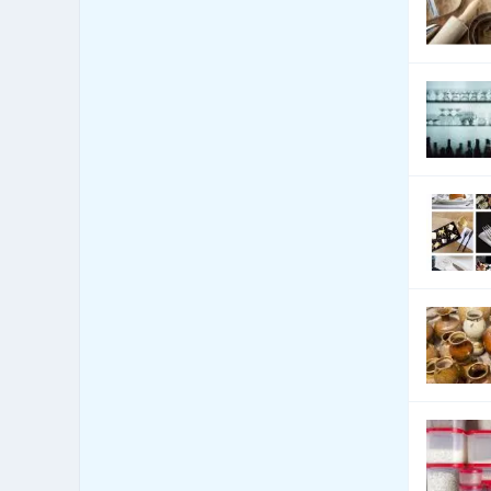
Celní úřady
13
Cenné papíry - poradenství
12
Čerpací stanice
1,096
pohonných hmot
Čerpací stanice pohonných
222
hmot - LPG
Česká centra - export import
4
Cestovní kanceláře -
5,915
služby jiné
Cestovní kanceláře -
689
tuzemské zájezdy - hory
Cestovní kanceláře -
1,559
tuzemské zájezdy - léto
Cestovní kanceláře -
tuzemské zájezdy -
1,457
poznávací
Cestovní kanceláře -
tuzemské zájezdy -
1,541
turistika
Cestovní kanceláře -
584
tuzemské zájezdy - zima
Cestovní kanceláře -