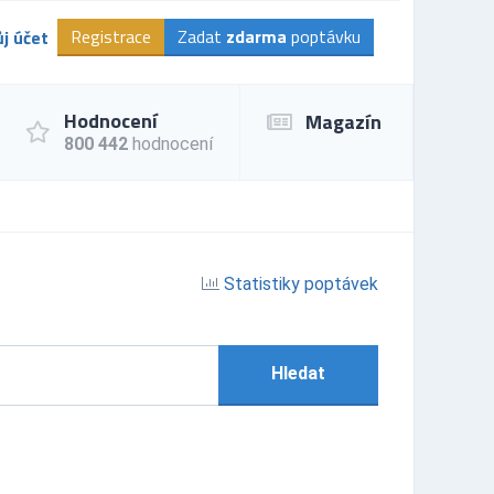
Registrace
Zadat
zdarma
poptávku
j účet
Hodnocení
Magazín
800 442
hodnocení
Statistiky poptávek
Hledat