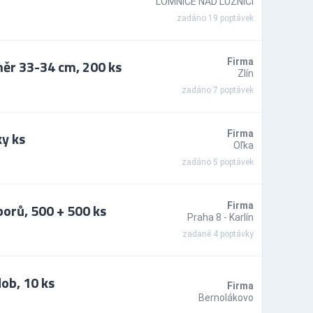
LOMNICE NAD LUŽNICÍ
zadáno 19 poptávek
měr 33-34 cm, 200 ks
Firma
Zlín
zadáno 7 poptávek
y ks
Firma
Oľka
zadáno 5 poptávek
borů, 500 + 500 ks
Firma
Praha 8 - Karlín
zadané 4 poptávky
ob, 10 ks
Firma
Bernolákovo