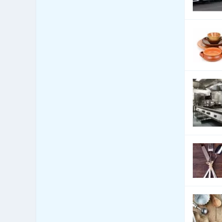
Bytová zařízení - bytové
1,544
textilie
Bytová zařízení -
1,339
dekorativní předměty
Bytová zařízení - exotické
125
předměty
Bytová zařízení -
1,120
keramika, sklo
Bytová zařízení - koberce
2,534
a lina
Bytová zařízení - žaluzie
11,566
a stínící technika
Bytový fond: správa
742
Call Centra, Telemarketing
327
Čalounické materiály -
2,869
prodej
Čalounické materiály -
2,870
výroba
CD-ROM - lisování, potisk,
104
vypalování
CD-ROM - prodej datových
70
nosičů