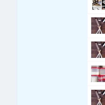
Automobily - servis
16,549
Automobily - služby jiné
5,581
Automobily nákladní,
2,871
apod.
Autoři a autorská práva
11
Autoškoly
250
Balení - balící a expediční
494
služby
Balení - obaly, výroba
11,320
balících materiálů
Balení, etiketování, ukládání
963
zboží
Banky
437
Barviva - přírodní
129
Barviva - prodej
424
Barviva - syntetická
268
Barvy, Laky - prodej
1,023
Bazary
846
Bazény
10,200