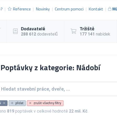
e?
Reference
Novinky
Centrum pomoci
Kontakt
Mů
y
Dodavatelé
Tržiště
288 612
dodavatelů
177 141
nabídek
Poptávky z kategorie: Nádobí
í
přidat
zrušit všechny filtry
zeno
819
poptávek v celkové hodnotě
22 mil. Kč
.