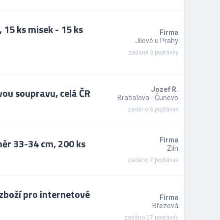
15 ks misek - 15 ks
Firma
Jílové u Prahy
zadané 3 poptávky
ou soupravu, celá ČR
Jozef R.
Bratislava - Čunovo
zadáno 6 poptávek
měr 33-34 cm, 200 ks
Firma
Zlín
zadáno 7 poptávek
boží pro internetové
Firma
Březová
zadáno 27 poptávek