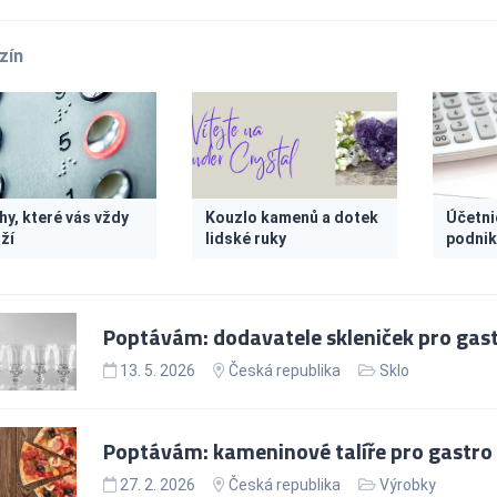
zín
hy, které vás vždy
Kouzlo kamenů a dotek
Účetnic
ží
lidské ruky
podnik
Poptávám: dodavatele skleniček pro gast
13. 5. 2026
Česká republika
Sklo
Poptávám: kameninové talíře pro gastro 
27. 2. 2026
Česká republika
Výrobky