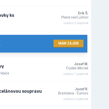
ovky ks
Erik Š.
Planá nad Lužnicí
zadáno 5 poptávek
.
MÁM ZÁJEM
vy
Josef M.
Frydek-Mistek
řebiče
zadáno 7 poptávek
rcelánovou soupravu
Jozef R.
Bratislava - Čunovo
zadáno 6 poptávek