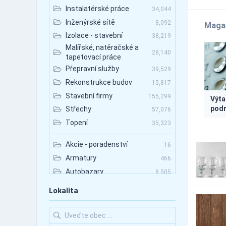
Instalatérské práce
34,044
Inženýrské sítě
8,092
Maga
Izolace - stavební
38,219
Malířské, natěračské a
28,140
tapetovací práce
Přepravní služby
39,529
Rekonstrukce budov
15,817
Stavební firmy
155,299
Výta
podr
Střechy
57,076
Topení
35,323
Akcie - poradenství
16
Armatury
466
Autobazary
8,505
Autobazary - nákladní
Lokalita
1,800
vozy
Autobazary - osobní vozy
6,121
Autobazary - užitkové
2,465