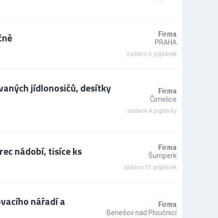
čně
Firma
PRAHA
zadáno 6 poptávek
ných jídlonosičů, desítky
Firma
Čimelice
zadané 4 poptávky
ec nádobí, tisíce ks
Firma
Šumperk
zadáno 51 poptávek
ovacího nářadí a
Firma
Benešov nad Ploučnicí