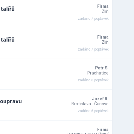
talířů
Firma
Zlín
zadáno 7 poptávek
talířů
Firma
Zlín
zadáno 7 poptávek
Petr S.
Prachatice
zadáno 6 poptávek
soupravu
Jozef R.
Bratislava - Čunovo
zadáno 6 poptávek
Firma