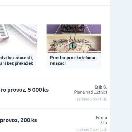
tví bez starostí,
Prostor pro skutečnou
ání bez překážek
relaxaci
ro provoz, 5 000 ks
Erik Š.
Planá nad Lužnicí
zadáno 5 poptávek
provoz, 200 ks
Firma
Zlín
zadáno 7 poptávek