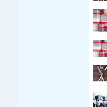
Bezpečnost - bezpečnostní
160
úpravy vozidel
Bezpečnost - docházkové
1,586
systémy
Bezpečnost - dveře, okna,
3,796
mříže
Bezpečnost - jiné
2,392
Bezpečnost - kamerové
1,916
systémy
Bezpečnost - ochrana osob
88
Bezpečnost - ostraha
250
Bezpečnost - poplašné
1,170
systémy
Bezpečnost - trezory, sejfy
148
apod.
Bezpečnost práce
440
Bezpečnostní agentury
334
Botely
4
Burzy, burzovní společnosti
0
Bytová zařízení
1,297