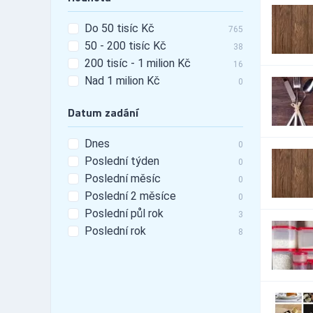
23,558
Automobily - doplňky -
440
Do 50 tisíc Kč
tunning
765
50 - 200 tisíc Kč
Automobily - leasing
38
527
200 tisíc - 1 milion Kč
Automobily - pneu
16
3,440
Nad 1 milion Kč
Automobily -
0
25,048
příslušenství
Datum zadání
Automobily - prodej
6,249
Automobily - prodej -
1,489
nákladní vozy
Dnes
0
Automobily - prodej -
Poslední týden
0
4,699
osobní vozy
Poslední měsíc
0
Automobily - prodej -
1,989
Poslední 2 měsíce
užitkové vozy
0
Automobily - půjčovny
Poslední půl rok
1,885
3
Automobily - půjčovny -
Poslední rok
8
421
nákladní vozy
Automobily - půjčovny -
890
osobní vozy
Automobily - půjčovny -
1,147
užitkové vozy