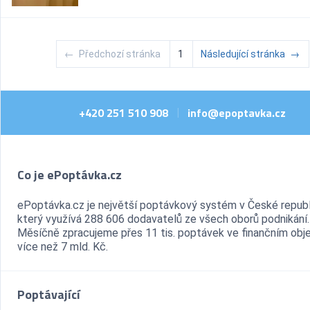
←
Předchozí stránka
1
Následující stránka
→
+420 251 510 908
info@epoptavka.cz
|
Co je ePoptávka.cz
ePoptávka.cz je největší poptávkový systém v České republ
který využívá 288 606 dodavatelů ze všech oborů podnikání.
Měsíčně zpracujeme přes 11 tis. poptávek ve finančním ob
více než 7 mld. Kč.
Poptávající