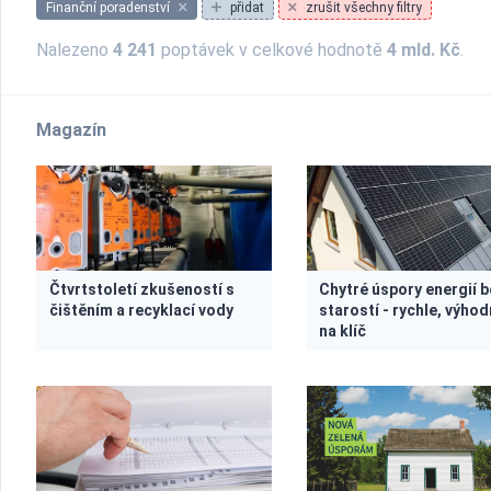
Finanční poradenství
přidat
zrušit všechny filtry
Nalezeno
4 241
poptávek v celkové hodnotě
4 mld. Kč
.
Magazín
Čtvrtstoletí zkušeností s
Chytré úspory energií 
čištěním a recyklací vody
starostí - rychle, výhod
na klíč