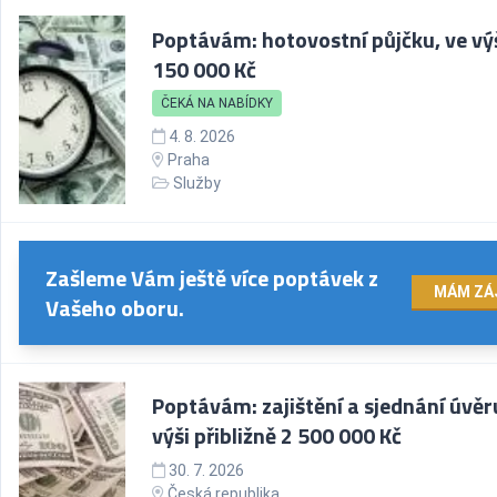
Poptávám: hotovostní půjčku, ve vý
150 000 Kč
ČEKÁ NA NABÍDKY
4. 8. 2026
Praha
Služby
Zašleme Vám ještě více poptávek z
MÁM ZÁ
Vašeho oboru.
Poptávám: zajištění a sjednání úvěr
výši přibližně 2 500 000 Kč
30. 7. 2026
Česká republika