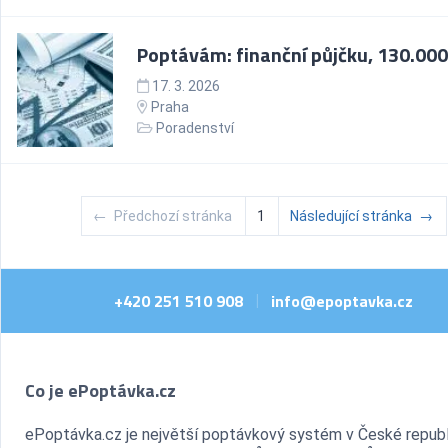
Poptávám: finanční půjčku, 130.000
17. 3. 2026
Praha
Poradenství
←
Předchozí stránka
1
Následující stránka
→
+420 251 510 908
info@epoptavka.cz
|
Co je ePoptávka.cz
ePoptávka.cz je největší poptávkový systém v České republ