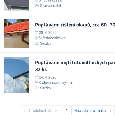
Jihočeský kraj
Stavebnictví
Poptávám: čištění okapů, cca 60–7
28. 4. 2026
Středočeský kraj
Služby
Poptávám: mytí fotovoltaických pa
32 ks
24. 4. 2026
Královéhradecký kraj
Služby
←
Předchozí stránka
1
Následující stránka
→