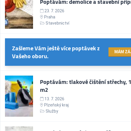
Poptávám: demolice a stavební pří
23. 7. 2026
Praha
Stavebnictví
Zašleme Vám ještě více poptávek z
MÁM ZÁ
Vašeho oboru.
Poptávám: tlakové čištění střechy, 
m2
13. 7. 2026
Plzeňský kraj
Služby