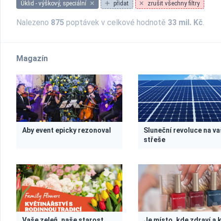
Úklid - výškový, speciální
přidat
zrušit všechny filtry
Nalezeno
875
poptávek v celkové hodnotě
33 mil. Kč
.
Magazín
Aby event epicky rezonoval
Sluneční revoluce na va
střeše
Vaše zeleň, naše starost
Je místo, kde zdraví a 