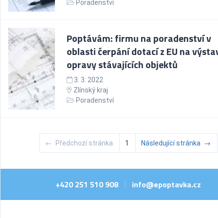
Poradenství
Poptávám: firmu na poradenství v
oblasti čerpání dotací z EU na výsta
opravy stávajících objektů
3. 3. 2022
Zlínský kraj
Poradenství
←
Předchozí stránka
1
Následující stránka
→
+420 251 510 908
info@epoptavka.cz
|