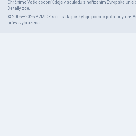
Chráníme Vaše osobní údaje v souladu s nařízením Evropské unie 
Detaily
zde
.
© 2006—2026 B2M.CZ s.r.o. ráda
poskytuje pomoc
potřebným ♥️. 
práva vyhrazena.