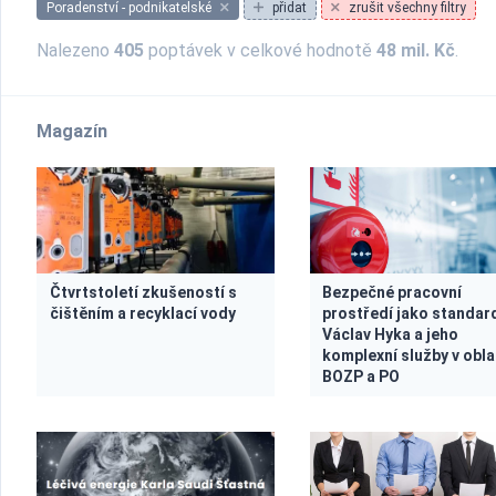
Poradenství - podnikatelské
přidat
zrušit všechny filtry
Nalezeno
405
poptávek v celkové hodnotě
48 mil. Kč
.
Magazín
Čtvrtstoletí zkušeností s
Bezpečné pracovní
čištěním a recyklací vody
prostředí jako standar
Václav Hyka a jeho
komplexní služby v obla
BOZP a PO