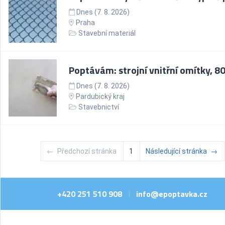
Dnes (7. 8. 2026)
Praha
Stavební materiál
Poptávám: strojní vnitřní omítky, 8
Dnes (7. 8. 2026)
Pardubický kraj
Stavebnictví
←
Předchozí stránka
1
Následující stránka
→
+420 251 510 908
info@epoptavka.cz
|