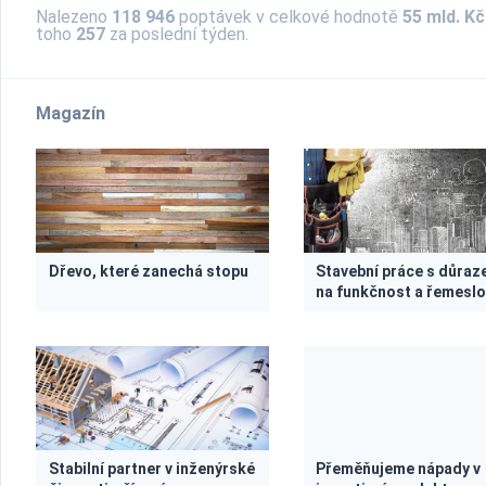
Nalezeno
118 946
poptávek v celkové hodnotě
55 mld. Kč
toho
257
za poslední týden.
Magazín
Dřevo, které zanechá stopu
Stavební práce s důra
na funkčnost a řemesl
Stabilní partner v inženýrské
Přeměňujeme nápady v