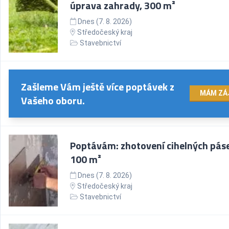
úprava zahrady, 300 m²
Dnes (7. 8. 2026)
Středočeský kraj
Stavebnictví
Zašleme Vám ještě více poptávek z
MÁM ZÁ
Vašeho oboru.
Poptávám: zhotovení cihelných pás
100 m²
Dnes (7. 8. 2026)
Středočeský kraj
Stavebnictví