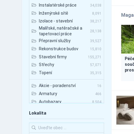
Instalatérské práce
34,038
Inženýrské sítě
8,091
Maga
Izolace - stavební
38,217
Malířské, natěračské a
28,138
tapetovací práce
Přepravní služby
39,527
Rekonstrukce budov
15,810
Stavební firmy
155,271
Péče
souč
Střechy
57,071
pros
Topení
35,315
Akcie - poradenství
16
Armatury
466
Autobazary
8,504
Autobazary - nákladní
Lokalita
1,800
vozy
Autobazary - osobní vozy
6,120
Autobazary - užitkové
2,465