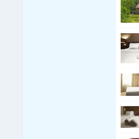
Bytová zařízení - bytové
1,544
textilie
Bytová zařízení -
1,339
dekorativní předměty
Bytová zařízení - exotické
125
předměty
Bytová zařízení -
1,120
keramika, sklo
Bytová zařízení - koberce
2,533
a lina
Bytová zařízení - žaluzie
11,566
a stínící technika
Bytový fond: správa
742
Call Centra, Telemarketing
327
Čalounické materiály -
2,869
prodej
Čalounické materiály -
2,870
výroba
CD-ROM - lisování, potisk,
104
vypalování
CD-ROM - prodej datových
70
nosičů