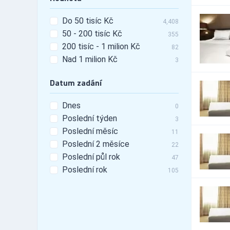
23,557
Automobily - doplňky -
440
Do 50 tisíc Kč
tunning
4,408
50 - 200 tisíc Kč
Automobily - leasing
355
527
200 tisíc - 1 milion Kč
Automobily - pneu
82
3,440
Nad 1 milion Kč
Automobily -
3
25,047
příslušenství
Datum zadání
Automobily - prodej
6,248
Automobily - prodej -
1,489
nákladní vozy
Dnes
0
Automobily - prodej -
Poslední týden
3
4,698
osobní vozy
Poslední měsíc
11
Automobily - prodej -
1,989
Poslední 2 měsíce
užitkové vozy
22
Automobily - půjčovny
Poslední půl rok
1,885
47
Automobily - půjčovny -
Poslední rok
105
421
nákladní vozy
Automobily - půjčovny -
890
osobní vozy
Automobily - půjčovny -
1,147
užitkové vozy