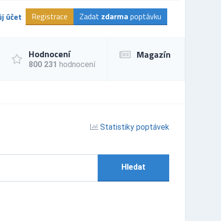
Registrace
Zadat
zdarma
poptávku
j účet
Hodnocení
Magazín
800 231
hodnocení
Statistiky poptávek
Hledat