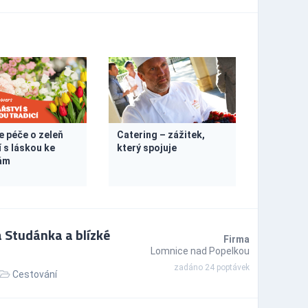
e péče o zeleň
Catering – zážitek,
í s láskou ke
který spojuje
ám
 Studánka a blízké
Firma
Lomnice nad Popelkou
zadáno 24 poptávek
Cestování