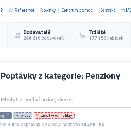
e?
Reference
Novinky
Centrum pomoci
Kontakt
Mů
y
Dodavatelé
Tržiště
288 610
dodavatelů
177 150
nabídek
Poptávky z kategorie: Penziony
ony
přidat
zrušit všechny filtry
zeno
4 848
poptávek v celkové hodnotě
186 mil. Kč
.