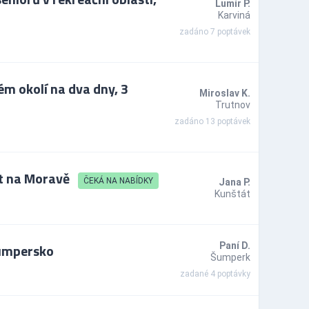
Lumír P.
Karviná
zadáno 7 poptávek
ém okolí na dva dny, 3
Miroslav K.
Trutnov
zadáno 13 poptávek
át na Moravě
ČEKÁ NA NABÍDKY
Jana P.
Kunštát
Šumpersko
Paní D.
Šumperk
zadané 4 poptávky