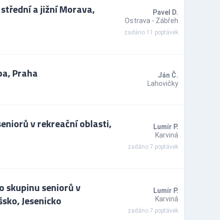
střední a jižní Morava,
Pavel D.
Ostrava - Zábřeh
zadáno 11 poptávek
ba, Praha
Ján Č.
Lahovičky
eniorů v rekreační oblasti,
Lumír P.
Karviná
zadáno 7 poptávek
o skupinu seniorů v
Lumír P.
šsko, Jesenicko
Karviná
zadáno 7 poptávek