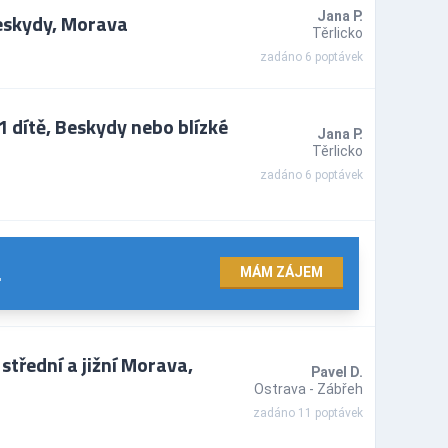
Beskydy, Morava
Jana P.
Těrlicko
zadáno 6 poptávek
 dítě, Beskydy nebo blízké
Jana P.
Těrlicko
zadáno 6 poptávek
.
MÁM ZÁJEM
střední a jižní Morava,
Pavel D.
Ostrava - Zábřeh
zadáno 11 poptávek