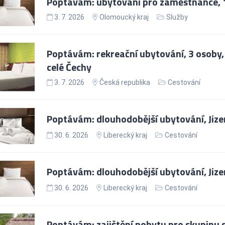
Poptávám: ubytování pro zaměstnance, 
3. 7. 2026
Olomoucký kraj
Služby
Poptávám: rekreační ubytování, 3 osoby, 
celé Čechy
3. 7. 2026
Česká republika
Cestování
Poptávám: dlouhodobější ubytování, Jize
30. 6. 2026
Liberecký kraj
Cestování
Poptávám: dlouhodobější ubytování, Jize
30. 6. 2026
Liberecký kraj
Cestování
Poptávám: zajištění pobytu pro skupinu s