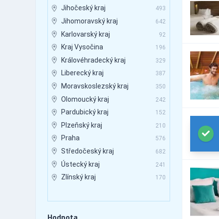
vozy
Jihočeský kraj
493
Autobusová doprava
6,495
Jihomoravský kraj
642
Autobusová doprava -
2,097
mezinárodní
Karlovarský kraj
92
Autobusová doprava -
Kraj Vysočina
196
181
pravidelné linky
Královéhradecký kraj
329
Autobusová doprava -
4,346
vnitrostátní
Liberecký kraj
387
Autobusová doprava -
Moravskoslezský kraj
6,243
350
zakázková doprava
Olomoucký kraj
242
Automaty - cigaretové
412
Pardubický kraj
152
Automaty - nápojové a
342
potravinové
Plzeňský kraj
210
Automaty - prodejní
827
Praha
576
Automaty - průmyslové
102
Středočeský kraj
682
Automaty - výrobní
244
Ústecký kraj
241
Automaty, automatizace
881
Zlínský kraj
170
Automobily - autorizovaný
9,261
servis
Automobily - bazary
7,793
Hodnota
Automobily - doplňky