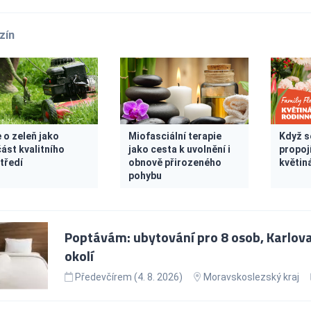
zín
 o zeleň jako
Miofasciální terapie
Když s
ást kvalitního
jako cesta k uvolnění i
propoj
tředí
obnově přirozeného
květin
pohybu
Poptávám: ubytování pro 8 osob, Karlova
okolí
Předevčírem (4. 8. 2026)
Moravskoslezský kraj