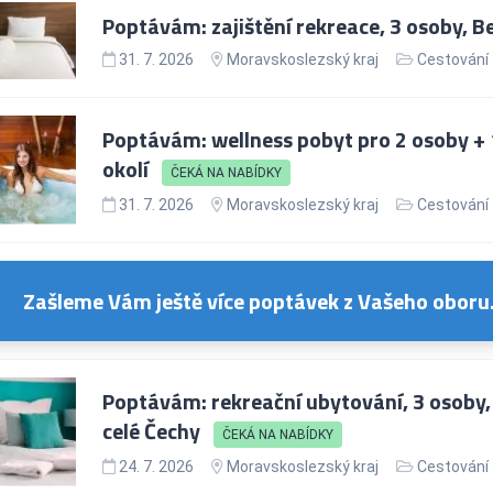
Poptávám: zajištění rekreace, 3 osoby, 
31. 7. 2026
Moravskoslezský kraj
Cestování
Poptávám: wellness pobyt pro 2 osoby + 1
okolí
ČEKÁ NA NABÍDKY
31. 7. 2026
Moravskoslezský kraj
Cestování
Zašleme Vám ještě více poptávek z Vašeho oboru
Poptávám: rekreační ubytování, 3 osoby, 
celé Čechy
ČEKÁ NA NABÍDKY
24. 7. 2026
Moravskoslezský kraj
Cestování