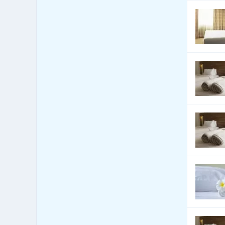
Automobily - servis
16,548
Automobily - služby jiné
5,580
Automobily nákladní,
2,871
apod.
Autoři a autorská práva
11
Autoškoly
250
Balení - balící a expediční
494
služby
Balení - obaly, výroba
11,320
balících materiálů
Balení, etiketování, ukládání
963
zboží
Banky
437
Barviva - přírodní
129
Barviva - prodej
424
Barviva - syntetická
268
Barvy, Laky - prodej
1,023
Bazary
846
Bazény
10,196