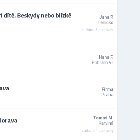
 dítě, Beskydy nebo blízké
Jana P.
Těrlicko
zadáno 6 poptávek
Hana F.
Příbram VII
rava
Firma
Praha
 Morava
Tomáš M.
Karviná
zadané 4 poptávky