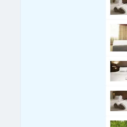
Bezpečnost - bezpečnostní
160
úpravy vozidel
Bezpečnost - docházkové
1,586
systémy
Bezpečnost - dveře, okna,
3,796
mříže
Bezpečnost - jiné
2,392
Bezpečnost - kamerové
1,916
systémy
Bezpečnost - ochrana osob
88
Bezpečnost - ostraha
250
Bezpečnost - poplašné
1,170
systémy
Bezpečnost - trezory, sejfy
148
apod.
Bezpečnost práce
440
Bezpečnostní agentury
334
Botely
4
Burzy, burzovní společnosti
0
Bytová zařízení
1,297