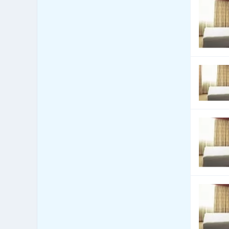
Celní úřady
13
Cenné papíry - poradenství
12
Čerpací stanice
1,096
pohonných hmot
Čerpací stanice pohonných
222
hmot - LPG
Česká centra - export import
4
Cestovní kanceláře -
5,915
služby jiné
Cestovní kanceláře -
689
tuzemské zájezdy - hory
Cestovní kanceláře -
1,559
tuzemské zájezdy - léto
Cestovní kanceláře -
tuzemské zájezdy -
1,457
poznávací
Cestovní kanceláře -
tuzemské zájezdy -
1,541
turistika
Cestovní kanceláře -
584
tuzemské zájezdy - zima
Cestovní kanceláře -