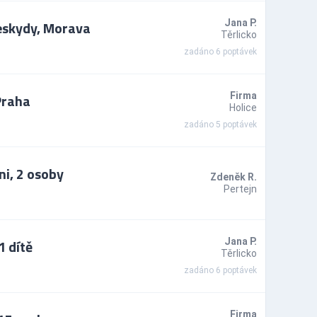
Beskydy, Morava
Jana P.
Těrlicko
zadáno 6 poptávek
Praha
Firma
Holice
zadáno 5 poptávek
i, 2 osoby
Zdeněk R.
Pertejn
1 dítě
Jana P.
Těrlicko
zadáno 6 poptávek
Firma