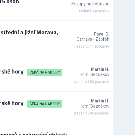
15 osob
Kralupy nad Vltavou
zadané 3 poptávky
střední a jižní Morava,
Pavel D.
Ostrava - Zábřeh
zadáno 11 poptávek
rské hory
Martin H.
ČEKÁ NA NABÍDKY
Horní Bezděkov
zadáno 386 poptávek
rské hory
Martin H.
ČEKÁ NA NABÍDKY
Horní Bezděkov
zadáno 386 poptávek
eniorů v rekreační oblasti,