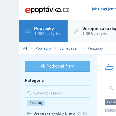
Jak fungujem
Poptávky
Veřejné zakázk
1 958
za týden
1 356
za týden
Poptávky
Vyhledávání
Penziony
Podrobné filtry
Kategorie
Penzi
Penziony
Nale
Dřevařské výrobky, Dřevo
54,383