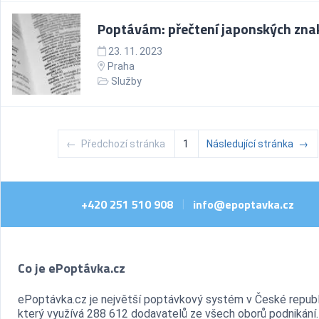
Poptávám: přečtení japonských zna
23. 11. 2023
Praha
Služby
←
Předchozí stránka
1
Následující stránka
→
+420 251 510 908
info@epoptavka.cz
|
Co je ePoptávka.cz
ePoptávka.cz je největší poptávkový systém v České republ
který využívá 288 612 dodavatelů ze všech oborů podnikání.