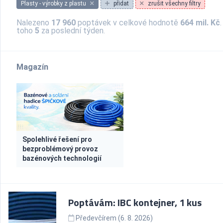
Plasty - výrobky z plastu
přidat
zrušit všechny filtry
Nalezeno
17 960
poptávek v celkové hodnotě
664 mil. Kč
.
toho
5
za poslední týden.
Magazín
Spolehlivé řešení pro
bezproblémový provoz
bazénových technologií
Poptávám: IBC kontejner, 1 kus
Předevčírem (6. 8. 2026)