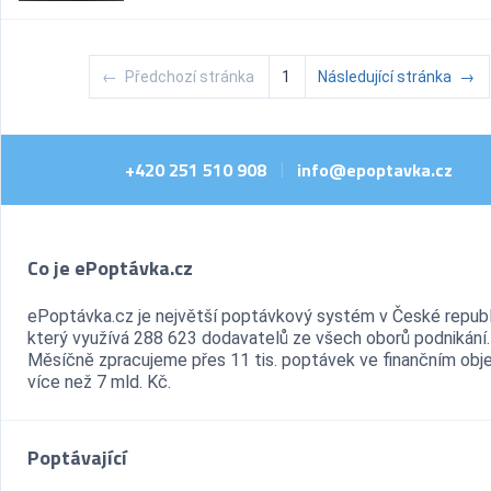
←
Předchozí stránka
1
Následující stránka
→
+420 251 510 908
info@epoptavka.cz
|
Co je ePoptávka.cz
ePoptávka.cz je největší poptávkový systém v České republ
který využívá 288 623 dodavatelů ze všech oborů podnikání.
Měsíčně zpracujeme přes 11 tis. poptávek ve finančním ob
více než 7 mld. Kč.
Poptávající