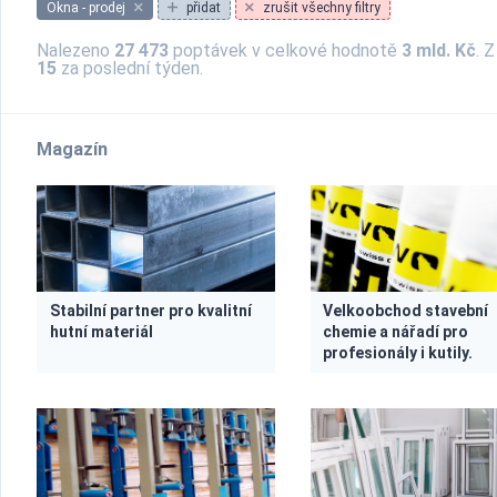
Okna - prodej
přidat
zrušit všechny filtry
Nalezeno
27 473
poptávek v celkové hodnotě
3 mld. Kč
. 
15
za poslední týden.
Magazín
Stabilní partner pro kvalitní
Velkoobchod stavební
hutní materiál
chemie a nářadí pro
profesionály i kutily.