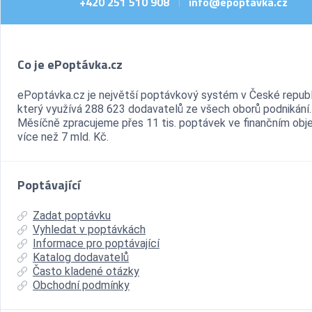
+420 251 510 908
info@epoptavka.cz
|
Co je ePoptávka.cz
ePoptávka.cz je největší poptávkový systém v České republ
který využívá 288 623 dodavatelů ze všech oborů podnikání.
Měsíčně zpracujeme přes 11 tis. poptávek ve finančním ob
více než 7 mld. Kč.
Poptávající
Zadat poptávku
Vyhledat v poptávkách
Informace pro poptávající
Katalog dodavatelů
Často kladené otázky
Obchodní podmínky