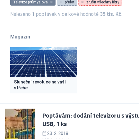
Televize průmyslová
přidat
zrušit všechny filtry
Nalezeno
1
poptávek v celkové hodnotě
35 tis. Kč
.
Magazín
Sluneční revoluce na vaší
střeše
Poptávám: dodání televizoru s výs
USB, 1 ks
23. 2. 2018