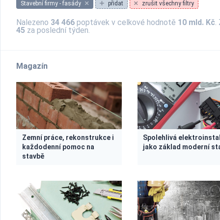
Stavební firmy - fasády
přidat
zrušit všechny filtry
Nalezeno
34 466
poptávek v celkové hodnotě
10 mld. Kč
.
45
za poslední týden.
Magazín
Zemní práce, rekonstrukce i
Spolehlivá elektroinsta
každodenní pomoc na
jako základ moderní st
stavbě