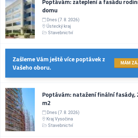
Poptávám: zateplení a fasádu rodi
domu
Dnes (7. 8. 2026)
Ústecký kraj
Stavebnictví
Zašleme Vám ještě více poptávek z
MÁM ZÁ
Vašeho oboru.
Poptávám: natažení finální fasády,
m2
Dnes (7. 8. 2026)
Kraj Vysočina
Stavebnictví