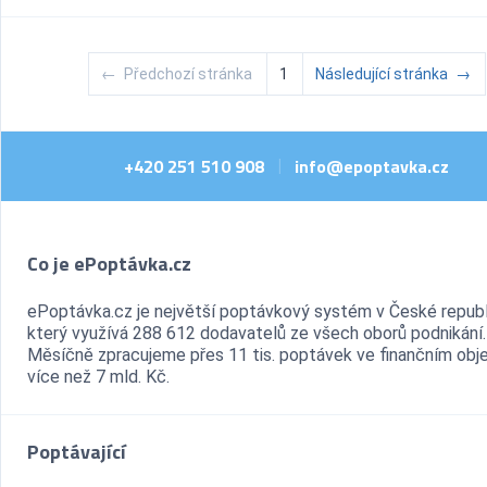
←
Předchozí stránka
1
Následující stránka
→
+420 251 510 908
info@epoptavka.cz
|
Co je ePoptávka.cz
ePoptávka.cz je největší poptávkový systém v České republ
který využívá 288 612 dodavatelů ze všech oborů podnikání.
Měsíčně zpracujeme přes 11 tis. poptávek ve finančním ob
více než 7 mld. Kč.
Poptávající