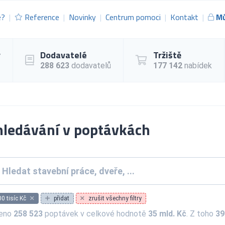
e?
Reference
Novinky
Centrum pomoci
Kontakt
Mů
y
Dodavatelé
Tržiště
288 623
dodavatelů
177 142
nabídek
ledávání v poptávkách
00 tisíc Kč
přidat
zrušit všechny filtry
zeno
258 523
poptávek v celkové hodnotě
35 mld. Kč
. Z toho
39