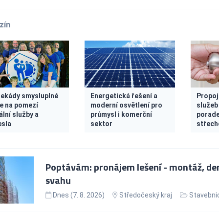
zín
dekády smysluplné
Energetická řešení a
Propoje
e na pomezí
moderní osvětlení pro
služeb
ální služby a
průmysl i komerční
porade
sla
sektor
střech
Poptávám: pronájem lešení - montáž, d
svahu
Dnes (7. 8. 2026)
Středočeský kraj
Stavebnic