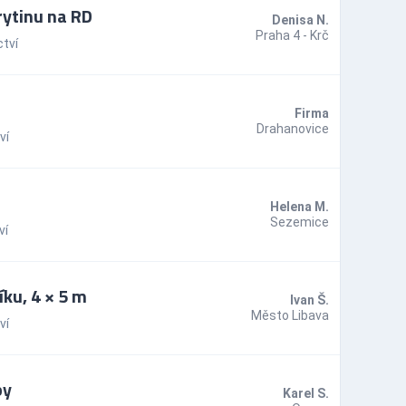
rytinu na RD
Denisa N.
Praha 4 - Krč
tví
Firma
Drahanovice
ví
Helena M.
Sezemice
ví
íku, 4 × 5 m
Ivan Š.
Město Libava
ví
by
Karel S.