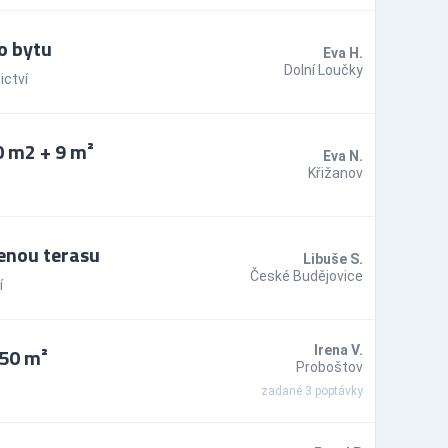
o bytu
Eva H.
Dolní Loučky
ictví
0 m2 + 9 m²
Eva N.
Křižanov
šenou terasu
Libuše S.
České Budějovice
í
 50 m²
Irena V.
Proboštov
zadané 3 poptávky