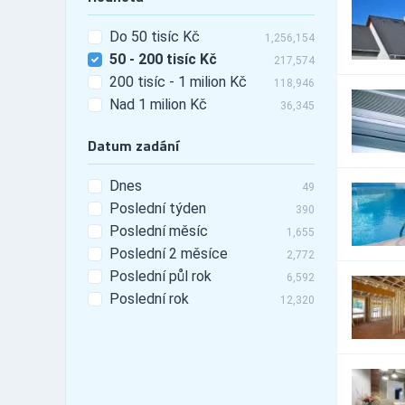
Automobily - leasing
104
Automobily - pneu
Do 50 tisíc Kč
127
1,256,154
50 - 200 tisíc Kč
Automobily - příslušenství
453
217,574
200 tisíc - 1 milion Kč
Automobily - prodej
118,946
1,983
Nad 1 milion Kč
Automobily - prodej -
36,345
448
nákladní vozy
Automobily - prodej -
Datum zadání
1,508
osobní vozy
Automobily - prodej -
Dnes
644
49
užitkové vozy
Poslední týden
390
Automobily - půjčovny
62
Poslední měsíc
1,655
Automobily - půjčovny -
33
Poslední 2 měsíce
nákladní vozy
2,772
Automobily - půjčovny -
Poslední půl rok
6,592
22
osobní vozy
Poslední rok
12,320
Automobily - půjčovny -
39
užitkové vozy
Automobily - servis
242
Automobily - služby jiné
223
Automobily nákladní, apod.
765