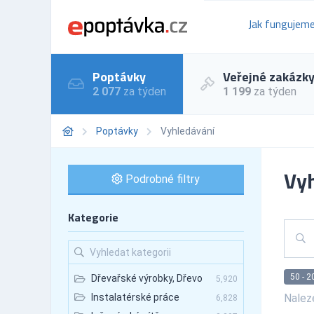
Jak fungujem
Poptávky
Veřejné zakázk
2 077
za týden
1 199
za týden
Poptávky
Vyhledávání
Vyh
Podrobné filtry
Kategorie
50 - 2
Dřevařské výrobky, Dřevo
5,920
Nale
Instalatérské práce
6,828