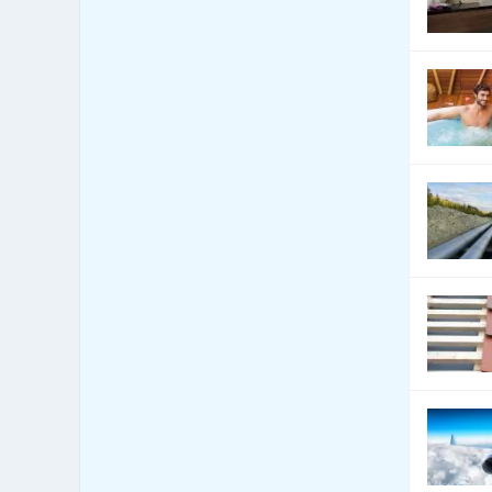
Autoři a autorská práva
2
Autoškoly
2
Balení - balící a expediční
44
služby
Balení - obaly, výroba
570
balících materiálů
Balení, etiketování, ukládání
102
zboží
Banky
101
Barviva - přírodní
2
Barviva - prodej
19
Barviva - syntetická
12
Barvy, Laky - prodej
60
Bazary
367
Bazény
3,188
Bezpečnost - bezpečnostní
8
úpravy vozidel
Bezpečnost - docházkové
254
systémy