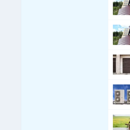
Čerpací stanice pohonných
42
hmot - LPG
Česká centra - export import
2
Cestovní kanceláře - služby
702
jiné
Cestovní kanceláře -
53
tuzemské zájezdy - hory
Cestovní kanceláře -
105
tuzemské zájezdy - léto
Cestovní kanceláře -
tuzemské zájezdy -
117
poznávací
Cestovní kanceláře -
tuzemské zájezdy -
123
turistika
Cestovní kanceláře -
44
tuzemské zájezdy - zima
Cestovní kanceláře -
63
zahraniční zájezdy - hory
Cestovní kanceláře -
553
zahraniční zájezdy - léto
Cestovní kanceláře -
zahraniční zájezdy -
571