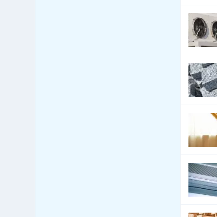
Bezpečnost - dveře, okna,
411
mříže
Bezpečnost - jiné
187
Bezpečnost - kamerové
284
systémy
Bezpečnost - ochrana osob
12
Bezpečnost - ostraha
21
Bezpečnost - poplašné
162
systémy
Bezpečnost - trezory, sejfy
16
apod.
Bezpečnost práce
27
Bezpečnostní agentury
29
Botely
1
Burzy, burzovní společnosti
0
Bytová zařízení
77
Bytová zařízení - bytové
103
textilie
Bytová zařízení - dekorativní
54
předměty