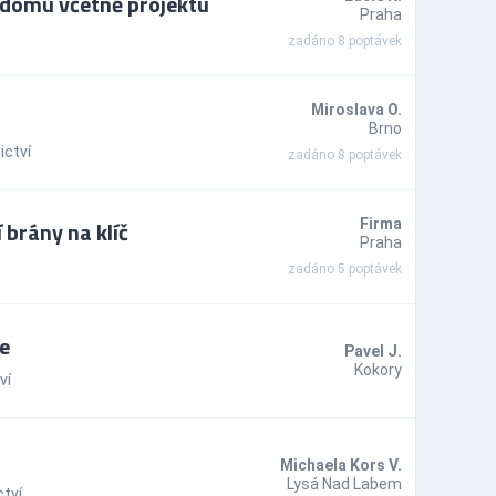
 domu včetně projektu
Praha
zadáno 8 poptávek
Miroslava O.
Brno
ictví
zadáno 8 poptávek
brány na klíč
Firma
Praha
zadáno 5 poptávek
e
Pavel J.
Kokory
ví
Michaela Kors V.
Lysá Nad Labem
tví