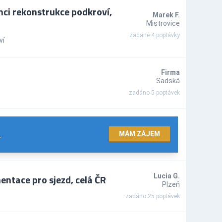
ci rekonstrukce podkroví,
Marek F.
Mistrovice
zadané 4 poptávky
ví
Firma
Sadská
zadáno 5 poptávek
.
MÁM ZÁJEM
ntace pro sjezd, celá ČR
Lucia G.
Plzeň
zadáno 25 poptávek