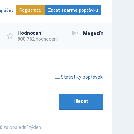
Registrace
Zadat
zdarma
poptávku
j účet
Hodnocení
Magazín
800 762
hodnocení
Statistiky poptávek
Hledat
0
za poslední týden.