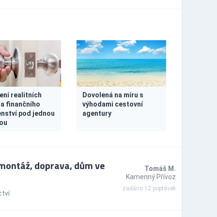
ní realitních
Dovolená na míru s
 a finančního
výhodami cestovní
nství pod jednou
agentury
ou
emontáž, doprava, dům ve
Tomáš M.
Kamenný Přívoz
zadáno 12 poptávek
tví