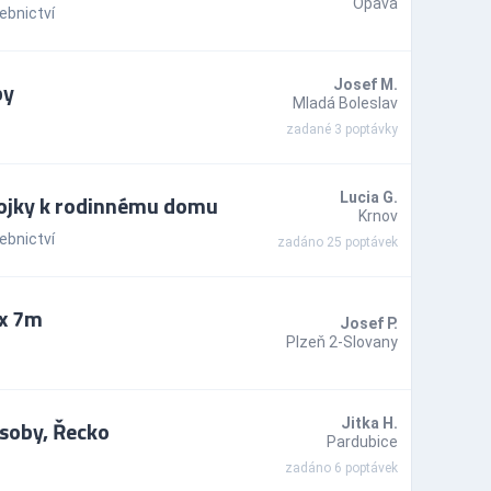
Opava
ebnictví
by
Josef M.
Mladá Boleslav
zadané 3 poptávky
pojky k rodinnému domu
Lucia G.
Krnov
ebnictví
zadáno 25 poptávek
 x 7m
Josef P.
Plzeň 2-Slovany
soby, Řecko
Jitka H.
Pardubice
zadáno 6 poptávek