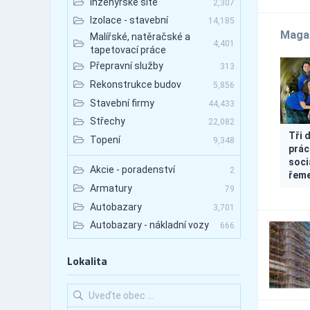
Inženýrské sítě
2,307
Izolace - stavební
14,185
Maga
Malířské, natěračské a
4,401
tapetovací práce
Přepravní služby
313
Rekonstrukce budov
5,856
Stavební firmy
44,433
Střechy
22,082
Tři 
Topení
9,348
prác
soci
Akcie - poradenství
2
řeme
Armatury
79
Autobazary
3,701
Autobazary - nákladní vozy
666
Autobazary - osobní vozy
2,851
Lokalita
Autobazary - užitkové
1,014
vozy
Autobusová doprava
351
Autobusová doprava -