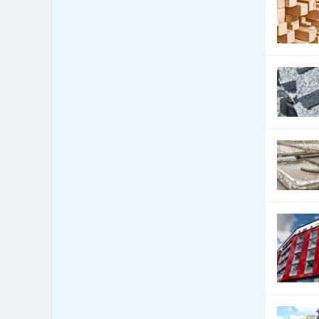
Bytová zařízení - exotické
8
předměty
Bytová zařízení - keramika,
45
sklo
Bytová zařízení - koberce a
224
lina
Bytová zařízení - žaluzie a
908
stínící technika
Bytový fond: správa
23
Call Centra, Telemarketing
82
Čalounické materiály - prodej
15
Čalounické materiály -
14
výroba
CD-ROM - lisování, potisk,
6
vypalování
CD-ROM - prodej datových
6
nosičů
Celní úřady
0
Cenné papíry - poradenství
0
Čerpací stanice pohonných
356
hmot