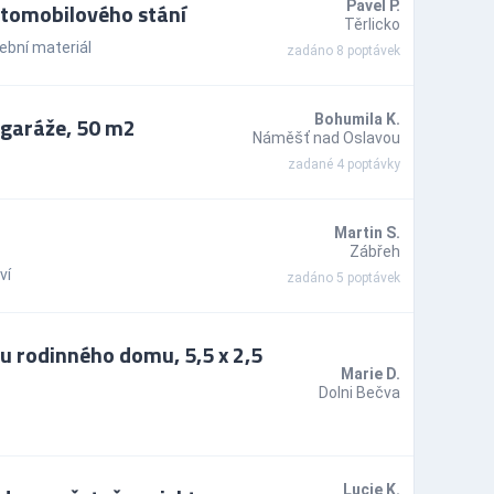
utomobilového stání
Pavel P.
Těrlicko
ební materiál
zadáno 8 poptávek
 garáže, 50 m2
Bohumila K.
Náměšť nad Oslavou
zadané 4 poptávky
Martin S.
Zábřeh
ví
zadáno 5 poptávek
u rodinného domu, 5,5 x 2,5
Marie D.
Dolni Bečva
Lucie K.