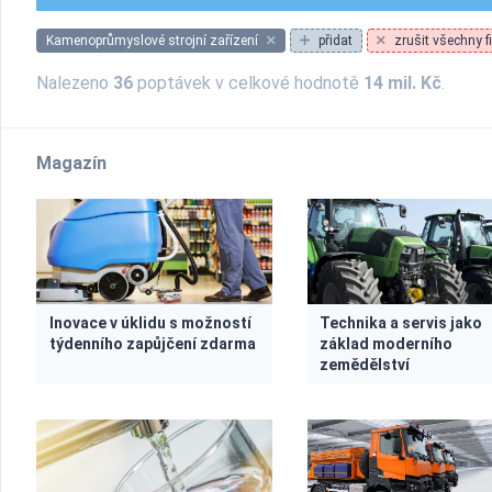
Kamenoprůmyslové strojní zařízení
přidat
zrušit všechny fi
Nalezeno
36
poptávek v celkové hodnotě
14 mil. Kč
.
Magazín
Inovace v úklidu s možností
Technika a servis jako
týdenního zapůjčení zdarma
základ moderního
zemědělství