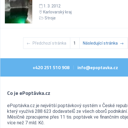
1. 3. 2012
Karlovarský kraj
Stroje
←
Předchozí stránka
1
Následující stránka
→
+420 251 510 908
info@epoptavka.cz
|
Co je ePoptávka.cz
ePoptávka.cz je největší poptávkový systém v České republ
který využívá 288 623 dodavatelů ze všech oborů podnikání.
Měsíčně zpracujeme přes 11 tis. poptávek ve finančním ob
více než 7 mld. Kč.