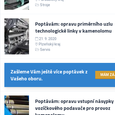
Stroje
Poptávám: opravu primérního uzlu
technologické linky v kamenolomu
21. 9. 2020
Plzeňský kraj
Servis
Zašleme Vám ještě více poptávek z
MÁM ZÁ
Vašeho oboru.
Poptávám: opravu vstupní násypky
vozíčkového podavače pro provoz
kamenolomu