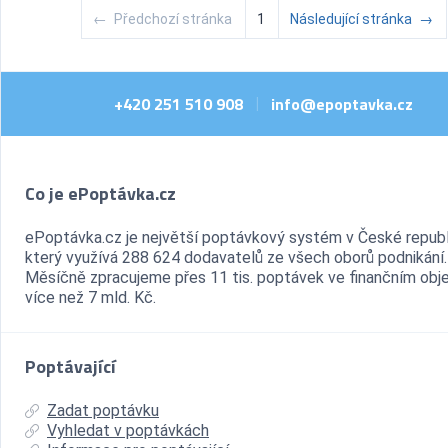
←
Předchozí stránka
1
Následující stránka
→
+420 251 510 908
info@epoptavka.cz
|
Co je ePoptávka.cz
ePoptávka.cz je největší poptávkový systém v České republ
který využívá 288 624 dodavatelů ze všech oborů podnikání.
Měsíčně zpracujeme přes 11 tis. poptávek ve finančním ob
více než 7 mld. Kč.
Poptávající
Zadat poptávku
Vyhledat v poptávkách