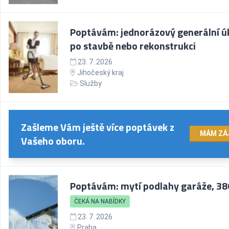
Poptávám: jednorázový generální úk
po stavbě nebo rekonstrukci
23. 7. 2026
Jihočeský kraj
Služby
Zašleme Vám ještě více poptávek z
MÁM ZÁ
Vašeho oboru.
Poptávám: mytí podlahy garáže, 38
ČEKÁ NA NABÍDKY
23. 7. 2026
Praha