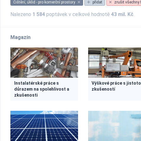
Čištění, úklid - pro komerční prostory
přidat
zrušit všechny f
Nalezeno
1 584
poptávek v celkové hodnotě
43 mil. Kč
.
Magazín
Instalatérské práce s
Výškové práce s jistoto
důrazem na spolehlivost a
zkušeností
zkušenosti