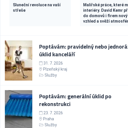
Sluneční revoluce na vaší
Malířské práce, které 
střeše
interiéry. David Kemr př
do domovů i firem nový
vzhled a svěží atmosfé
Poptávám: pravidelný nebo jednor
úklid kanceláří
31. 7. 2026
Plzeňský kraj
Služby
Poptávám: generální úklid po
rekonstrukci
23. 7. 2026
Praha
Služby