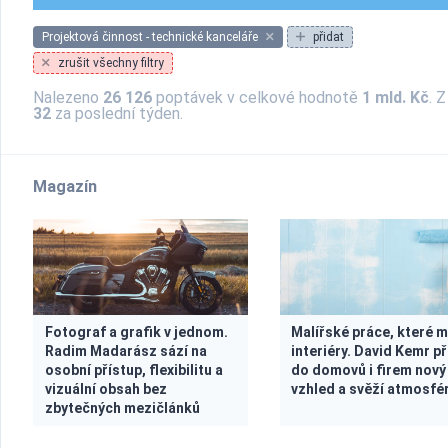
Projektová činnost - technické kanceláře
přidat
zrušit všechny filtry
Nalezeno
26 126
poptávek v celkové hodnotě
1 mld. Kč
. 
32
za poslední týden.
Magazín
Fotograf a grafik v jednom.
Malířské práce, které 
Radim Madarász sází na
interiéry. David Kemr př
osobní přístup, flexibilitu a
do domovů i firem nový
vizuální obsah bez
vzhled a svěží atmosfé
zbytečných mezičlánků