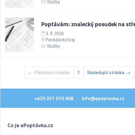
Služby
Poptávám: znalecký posudek na stř
3. 8. 2026
Pardubický kraj
Služby
←
Předchozí stránka
1
Následující stránka
→
+420 251 510 908
info@epoptavka.cz
|
Co je ePoptávka.cz