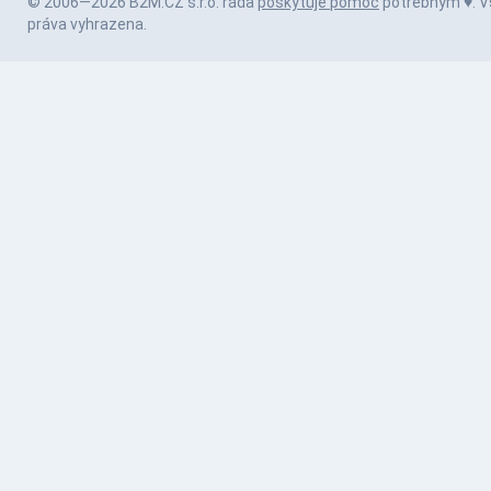
© 2006—2026 B2M.CZ s.r.o. ráda
poskytuje pomoc
potřebným ♥️. 
práva vyhrazena.