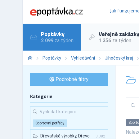
Jak fungujem
Poptávky
Veřejné zakázk
2 099
za týden
1 356
za týden
Poptávky
Vyhledávání
Jihočeský kraj
Podrobné filtry
Kategorie
Sporto
Sportovní potřeby
Nale
Dřevařské výrobky, Dřevo
3,382