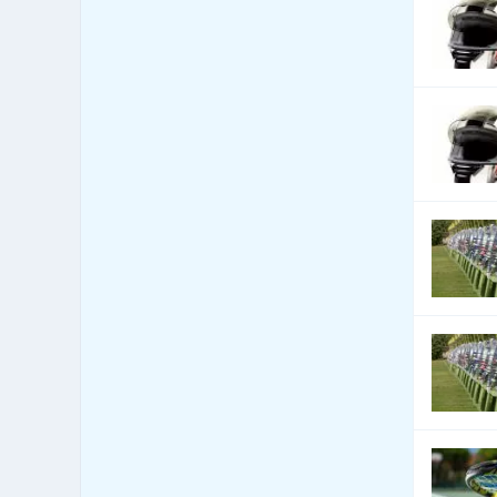
systémy
Bezpečnost - dveře, okna,
121
mříže
Bezpečnost - jiné
90
Bezpečnost - kamerové
72
systémy
Bezpečnost - ochrana osob
2
Bezpečnost - ostraha
3
Bezpečnost - poplašné
21
systémy
Bezpečnost - trezory, sejfy
9
apod.
Bezpečnost práce
20
Bezpečnostní agentury
7
Botely
0
Burzy, burzovní společnosti
0
Bytová zařízení
67
Bytová zařízení - bytové
143
textilie
Bytová zařízení - dekorativní