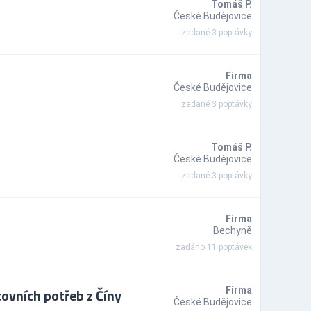
Tomáš P.
České Budějovice
zadané 3 poptávky
Firma
České Budějovice
zadané 3 poptávky
Tomáš P.
České Budějovice
zadané 3 poptávky
Firma
Bechyně
zadáno 11 poptávek
ovních potřeb z Číny
Firma
České Budějovice