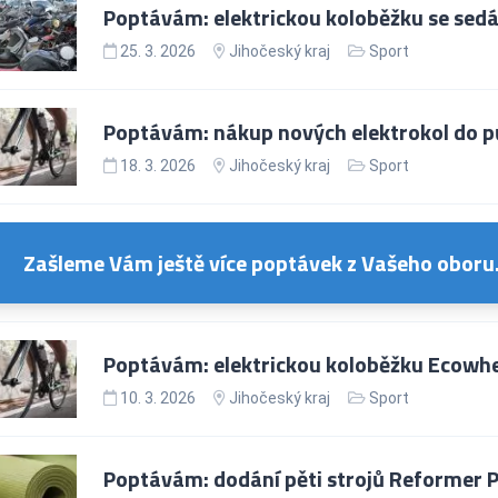
Poptávám: elektrickou koloběžku se sed
25. 3. 2026
Jihočeský kraj
Sport
Poptávám: nákup nových elektrokol do pů
18. 3. 2026
Jihočeský kraj
Sport
Zašleme Vám ještě více poptávek z Vašeho oboru
Poptávám: elektrickou koloběžku Ecowhe
10. 3. 2026
Jihočeský kraj
Sport
Poptávám: dodání pěti strojů Reformer P