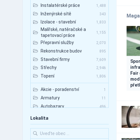
Instalatérské práce
1,488
Inženýrské sítě
343
Maga
Izolace - stavební
1,833
Malířské, natěračské a
1,155
tapetovací práce
Přepravní služby
2,070
Rekonstrukce budov
895
Stavební firmy
7,609
Spor
infr
Střechy
2,946
Fair
Topení
1,806
mode
přet
Akcie - poradenství
1
Armatury
11
Autobazary
496
Autobazary - nákladní vozy
81
Lokalita
Autobazary - osobní vozy
363
Autobazary - užitkové vozy
137
Autobusová doprava
258