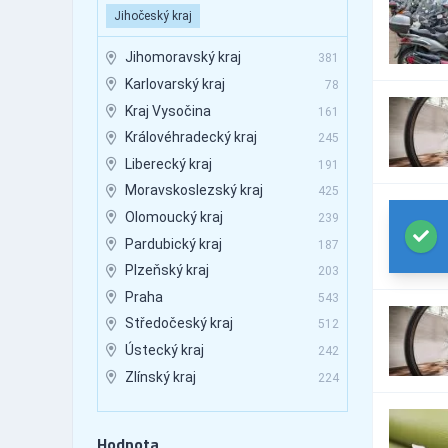
Jihočeský kraj
Autobusová doprava -
76
mezinárodní
Jihomoravský kraj
381
Autobusová doprava -
7
pravidelné linky
Karlovarský kraj
78
Autobusová doprava -
Kraj Vysočina
179
161
vnitrostátní
Královéhradecký kraj
245
Autobusová doprava -
247
zakázková doprava
Liberecký kraj
191
Automaty - cigaretové
25
Moravskoslezský kraj
425
Automaty - nápojové a
Olomoucký kraj
14
239
potravinové
Pardubický kraj
187
Automaty - prodejní
44
Plzeňský kraj
203
Automaty - průmyslové
4
Praha
543
Automaty - výrobní
7
Středočeský kraj
512
Automaty, automatizace
42
Ústecký kraj
242
Automobily - autorizovaný
451
servis
Zlínský kraj
224
Automobily - bazary
468
Automobily - doplňky
1,406
Hodnota
Automobily - doplňky -