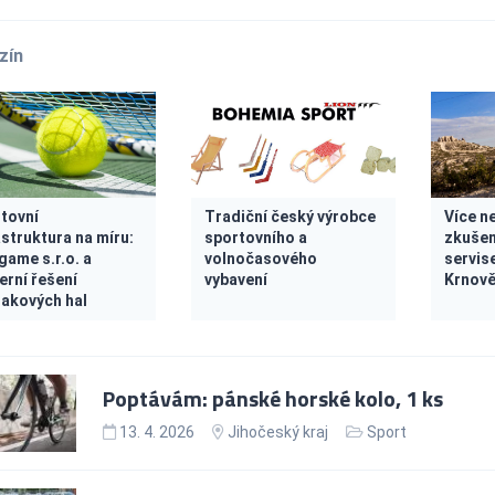
zín
tovní
Tradiční český výrobce
Více ne
astruktura na míru:
sportovního a
zkušen
 game s.r.o. a
volnočasového
servise
rní řešení
vybavení
Krnov
lakových hal
Poptávám: pánské horské kolo, 1 ks
13. 4. 2026
Jihočeský kraj
Sport