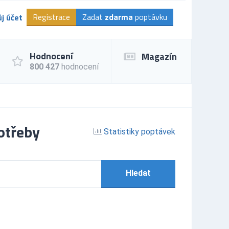
Registrace
Zadat
zdarma
poptávku
j účet
Hodnocení
Magazín
800 427
hodnocení
otřeby
Statistiky poptávek
Hledat