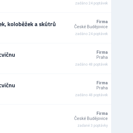
zadáno 24 poptávek
ek, koloběžek a skútrů
Firma
České Budějovice
zadáno 24 poptávek
cvičnu
Firma
Praha
zadáno 48 poptávek
cvičnu
Firma
Praha
zadáno 48 poptávek
Firma
České Budějovice
zadané 3 poptávky