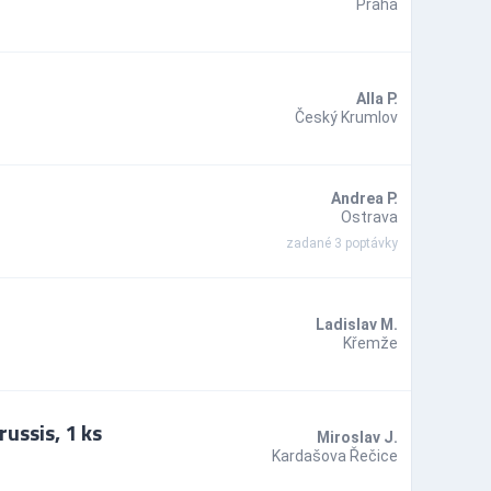
Praha
Alla P.
Český Krumlov
Andrea P.
Ostrava
zadané 3 poptávky
Ladislav M.
Křemže
ussis, 1 ks
Miroslav J.
Kardašova Řečice