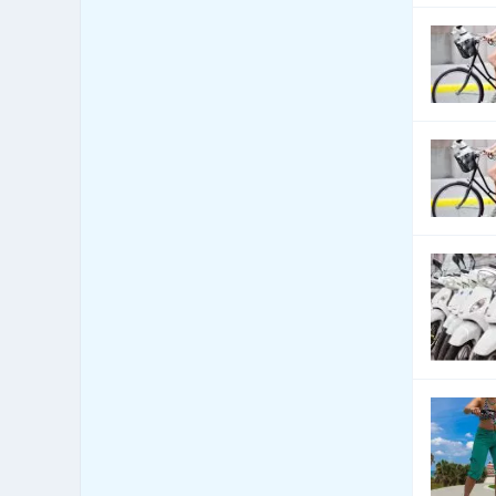
Čerpací stanice pohonných
62
hmot
Čerpací stanice pohonných
18
hmot - LPG
Česká centra - export import
0
Cestovní kanceláře - služby
354
jiné
Cestovní kanceláře -
38
tuzemské zájezdy - hory
Cestovní kanceláře -
219
tuzemské zájezdy - léto
Cestovní kanceláře -
tuzemské zájezdy -
172
poznávací
Cestovní kanceláře -
tuzemské zájezdy -
184
turistika
Cestovní kanceláře -
20
tuzemské zájezdy - zima
Cestovní kanceláře -
17
zahraniční zájezdy - hory
Cestovní kanceláře -
123
zahraniční zájezdy - léto