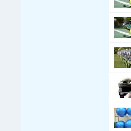
96
předměty
Bytová zařízení - exotické
11
předměty
Bytová zařízení - keramika,
84
sklo
Bytová zařízení - koberce a
95
lina
Bytová zařízení - žaluzie a
455
stínící technika
Bytový fond: správa
28
Call Centra, Telemarketing
9
Čalounické materiály -
100
prodej
Čalounické materiály -
105
výroba
CD-ROM - lisování, potisk,
6
vypalování
CD-ROM - prodej datových
6
nosičů
Celní úřady
0
Cenné papíry - poradenství
0