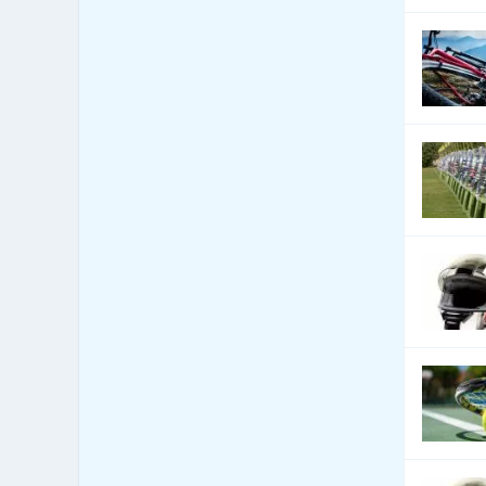
Automobily nákladní, apod.
144
Autoři a autorská práva
1
Autoškoly
10
Balení - balící a expediční
16
služby
Balení - obaly, výroba
531
balících materiálů
Balení, etiketování, ukládání
42
zboží
Banky
29
Barviva - přírodní
2
Barviva - prodej
16
Barviva - syntetická
10
Barvy, Laky - prodej
40
Bazary
50
Bazény
486
Bezpečnost - bezpečnostní
6
úpravy vozidel
Bezpečnost - docházkové
55