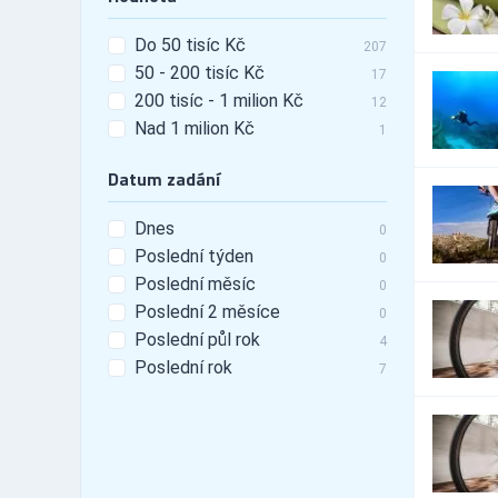
19
tunning
Do 50 tisíc Kč
Automobily - leasing
22
207
50 - 200 tisíc Kč
Automobily - pneu
17
203
200 tisíc - 1 milion Kč
12
Automobily - příslušenství
1,490
Nad 1 milion Kč
1
Automobily - prodej
322
Automobily - prodej -
60
Datum zadání
nákladní vozy
Automobily - prodej - osobní
234
vozy
Dnes
0
Automobily - prodej -
Poslední týden
0
119
užitkové vozy
Poslední měsíc
0
Automobily - půjčovny
98
Poslední 2 měsíce
0
Automobily - půjčovny -
17
Poslední půl rok
nákladní vozy
4
Automobily - půjčovny -
Poslední rok
7
45
osobní vozy
Automobily - půjčovny -
60
užitkové vozy
Automobily - servis
871
Automobily - služby jiné
278