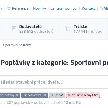
e?
Reference
Novinky
Centrum pomoci
Kontakt
Mů
y
Dodavatelé
Tržiště
288 612
dodavatelů
177 141
nabídek
Sportovní potřeby
Poptávky z kategorie: Sportovní p
vní potřeby
Jihočeský kraj
přidat
zrušit všechny filtry
zeno
237
poptávek v celkové hodnotě
13 mil. Kč
.