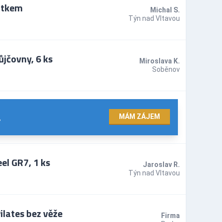
átkem
Michal S.
Týn nad Vltavou
jčovny, 6 ks
Miroslava K.
Soběnov
.
MÁM ZÁJEM
el GR7, 1 ks
Jaroslav R.
Týn nad Vltavou
ilates bez věže
Firma