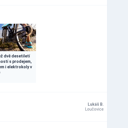
ž dvě desetiletí
ostí s prodejem,
m i elektrokoly v
ě
Lukáš B.
Loučovice