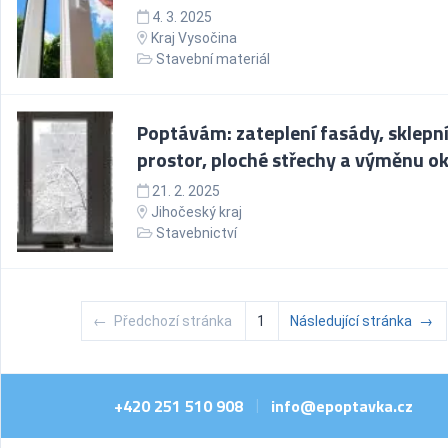
4. 3. 2025
Kraj Vysočina
Stavební materiál
Poptávám: zateplení fasády, sklepn
prostor, ploché střechy a výměnu o
21. 2. 2025
Jihočeský kraj
Stavebnictví
←
Předchozí stránka
1
Následující stránka
→
+420 251 510 908
info@epoptavka.cz
|