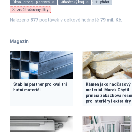
Okna - prodej - plastová
Jihočeský kraj
přidat
zrušit všechny filtry
Nalezeno
877
poptávek v celkové hodnotě
79 mil. Kč
.
Magazín
Stabilní partner pro kvalitní
Kámen jako nadčasový
hutní materiál
materiál. Marek Chytil
přináší zakázková řeše
pro interiéry i exteriéry