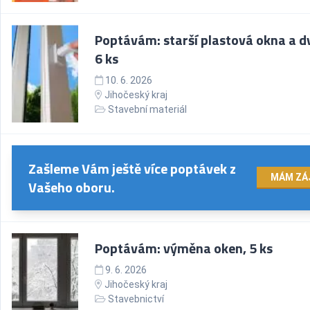
Poptávám: starší plastová okna a d
6 ks
10. 6. 2026
Jihočeský kraj
Stavební materiál
Zašleme Vám ještě více poptávek z
MÁM ZÁ
Vašeho oboru.
Poptávám: výměna oken, 5 ks
9. 6. 2026
Jihočeský kraj
Stavebnictví