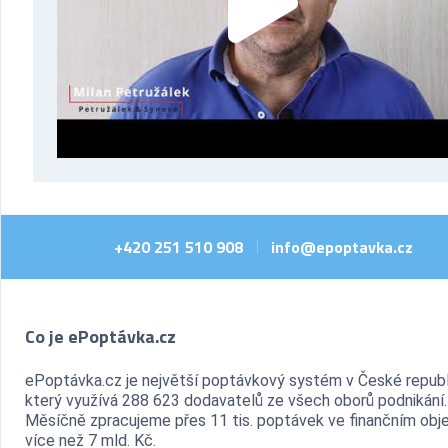
+420 251 510 908
info@epoptavka.cz
|
Co je ePoptávka.cz
ePoptávka.cz je největší poptávkový systém v České republ
který využívá 288 623 dodavatelů ze všech oborů podnikání.
Měsíčně zpracujeme přes 11 tis. poptávek ve finančním ob
více než 7 mld. Kč.