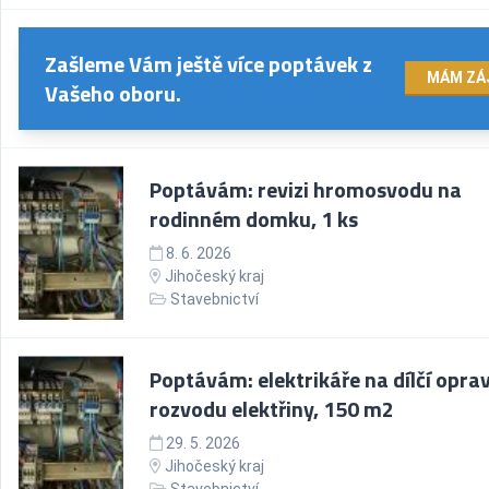
Zašleme Vám ještě více poptávek z
MÁM ZÁ
Vašeho oboru.
Poptávám: revizi hromosvodu na
rodinném domku, 1 ks
8. 6. 2026
Jihočeský kraj
Stavebnictví
Poptávám: elektrikáře na dílčí opra
rozvodu elektřiny, 150 m2
29. 5. 2026
Jihočeský kraj