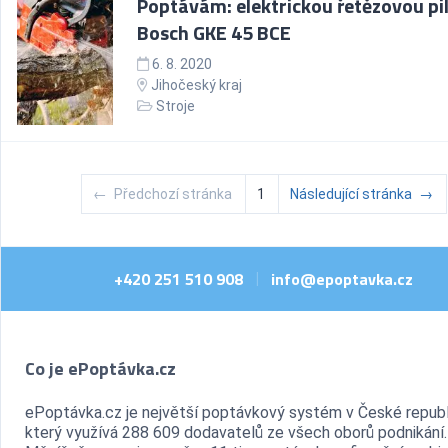
Poptávám: elektrickou řetězovou pi
Bosch GKE 45 BCE
6. 8. 2020
Jihočeský kraj
Stroje
←
Předchozí stránka
1
Následující stránka
→
+420 251 510 908
info@epoptavka.cz
|
Co je ePoptávka.cz
ePoptávka.cz je největší poptávkový systém v České republ
který využívá 288 609 dodavatelů ze všech oborů podnikání.