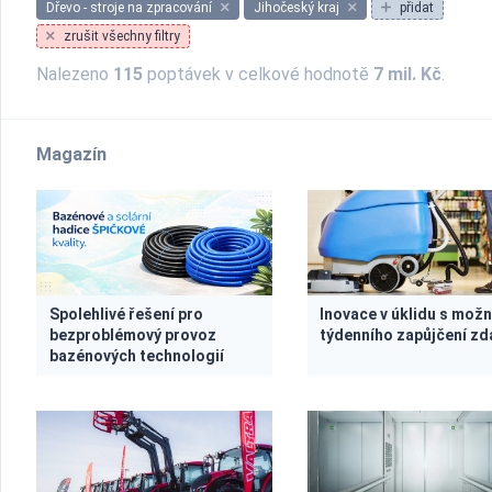
Dřevo - stroje na zpracování
Jihočeský kraj
přidat
zrušit všechny filtry
Nalezeno
115
poptávek v celkové hodnotě
7 mil. Kč
.
Magazín
Spolehlivé řešení pro
Inovace v úklidu s mož
bezproblémový provoz
týdenního zapůjčení z
bazénových technologií