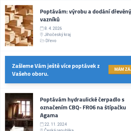
Poptávám: výrobu a dodání dřevěn
vazníků
8. 4. 2026
Jihočeský kraj
Dřevo
Zašleme Vám ještě více poptávek z
MÁM ZÁ
Vašeho oboru.
Poptávám hydraulické čerpadlo s
označením CBQ- FR06 na štípačku
Agama
22. 11. 2024
Česká republika