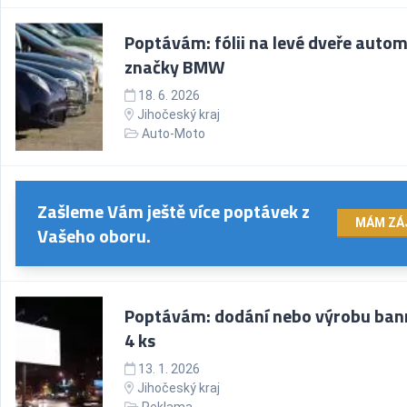
Poptávám: fólii na levé dveře autom
značky BMW
18. 6. 2026
Jihočeský kraj
Auto-Moto
Zašleme Vám ještě více poptávek z
MÁM ZÁ
Vašeho oboru.
Poptávám: dodání nebo výrobu ban
4 ks
13. 1. 2026
Jihočeský kraj