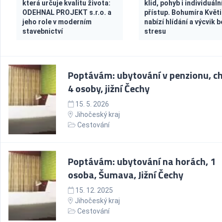
která určuje kvalitu života:
klid, pohyb i individuáln
ODEHNAL PROJEKT s.r.o. a
přístup. Bohumíra Květ
jeho role v moderním
nabízí hlídání a výcvik 
stavebnictví
stresu
Poptávám: ubytování v penzionu, ch
4 osoby, jižní Čechy
15. 5. 2026
Jihočeský kraj
Cestování
Poptávám: ubytování na horách, 1
osoba, Šumava, Jižní Čechy
15. 12. 2025
Jihočeský kraj
Cestování