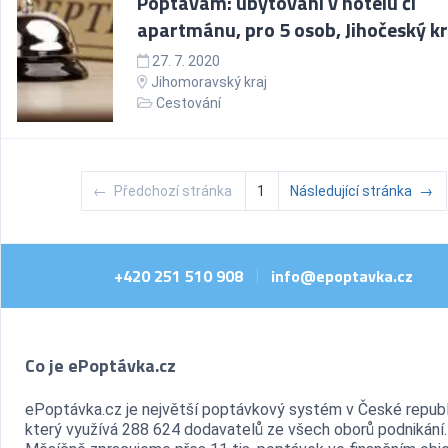
Poptávám: ubytování v hotelu či
apartmánu, pro 5 osob, Jihočeský kr
27. 7. 2020
Jihomoravský kraj
Cestování
←
Předchozí stránka
1
Následující stránka
→
+420 251 510 908
info@epoptavka.cz
|
Co je ePoptávka.cz
ePoptávka.cz je největší poptávkový systém v České republ
který využívá 288 624 dodavatelů ze všech oborů podnikání.