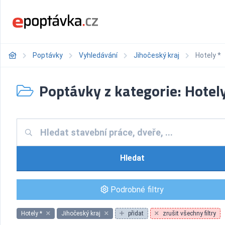
Poptávky
Vyhledávání
Jihočeský kraj
Hotely *
Poptávky z kategorie: Hotely
Hledat
Podrobné filtry
Hotely *
Jihočeský kraj
přidat
zrušit všechny filtry