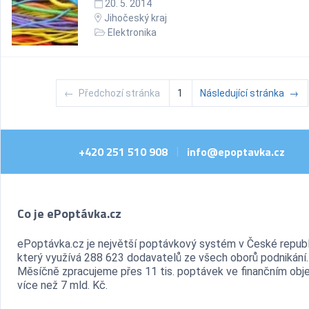
20. 5. 2014
Jihočeský kraj
Elektronika
←
Předchozí stránka
1
Následující stránka
→
+420 251 510 908
info@epoptavka.cz
|
Co je ePoptávka.cz
ePoptávka.cz je největší poptávkový systém v České republ
který využívá 288 623 dodavatelů ze všech oborů podnikání.
Měsíčně zpracujeme přes 11 tis. poptávek ve finančním ob
více než 7 mld. Kč.