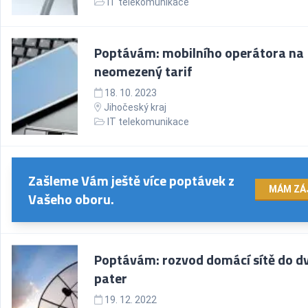
IT telekomunikace
Poptávám: mobilního operátora na
neomezený tarif
18. 10. 2023
Jihočeský kraj
IT telekomunikace
Zašleme Vám ještě více poptávek z
MÁM ZÁ
Vašeho oboru.
Poptávám: rozvod domácí sítě do d
pater
19. 12. 2022