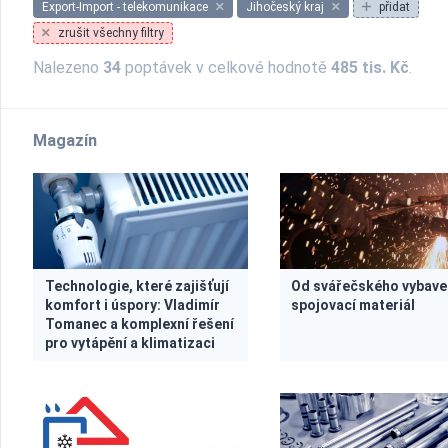
Export-Import - telekomunikace
Jihočeský kraj
přidat
zrušit všechny filtry
Nalezeno
34
poptávek v celkové hodnotě
485 tis. Kč
.
Magazín
Technologie, které zajišťují
Od svářečského vybave
komfort i úspory: Vladimír
spojovací materiál
Tomanec a komplexní řešení
pro vytápění a klimatizaci