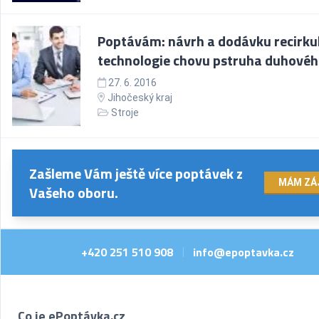
Poptávám: návrh a dodávku recirku
technologie chovu pstruha duhové
27. 6. 2016
Jihočeský kraj
Stroje
Zašleme Vám ještě více poptávek z
MÁM ZÁ
Vašeho oboru.
+420 251 510 908
info@epoptavka.cz
|
Co je ePoptávka.cz