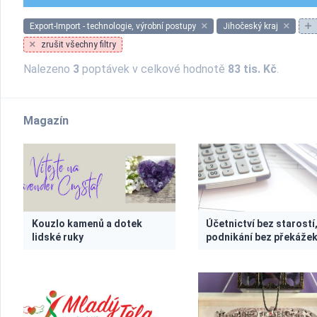
Export-Import - technologie, výrobní postupy
Jihočeský kraj
zrušit všechny filtry
Nalezeno
3
poptávek v celkové hodnotě
83 tis. Kč
.
Magazín
Kouzlo kamenů a dotek
Účetnictví bez starostí
lidské ruky
podnikání bez překáže