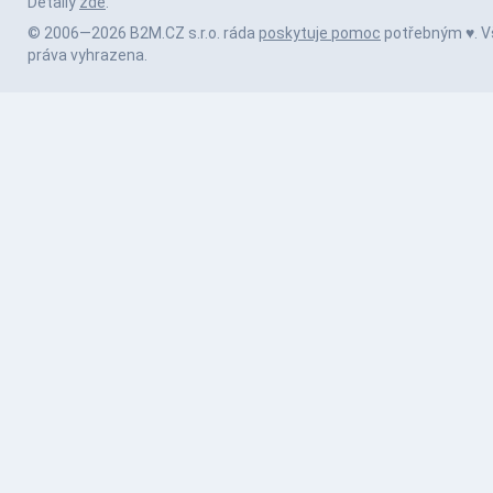
Detaily
zde
.
© 2006—2026 B2M.CZ s.r.o. ráda
poskytuje pomoc
potřebným ♥️. 
práva vyhrazena.