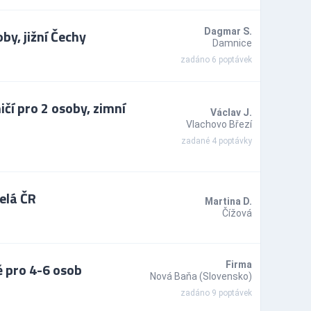
y, jižní Čechy
Dagmar S.
Damnice
zadáno 6 poptávek
čí pro 2 osoby, zimní
Václav J.
Vlachovo Březí
zadané 4 poptávky
elá ČR
Martina D.
Čížová
 pro 4-6 osob
Firma
Nová Baňa (Slovensko)
zadáno 9 poptávek