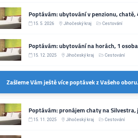
Poptávám: ubytování v penzionu, chatě, 4
15. 5. 2026
Jihočeský kraj
Cestování
Poptávám: ubytování na horách, 1 osoba,
15. 12. 2025
Jihočeský kraj
Cestování
Zašleme Vám ještě více poptávek z Vašeho oboru
Poptávám: pronájem chaty na Silvestra, j
15. 11. 2025
Jihočeský kraj
Cestování