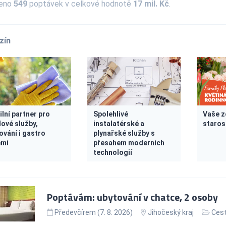
zeno
549
poptávek v celkové hodnotě
17 mil. Kč
.
zín
ilní partner pro
Spolehlivé
Vaše z
dové služby,
instalatérské a
staros
ování i gastro
plynařské služby s
emí
přesahem moderních
technologií
Poptávám: ubytování v chatce, 2 osoby
Předevčírem (7. 8. 2026)
Jihočeský kraj
Cest