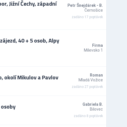
or, Jižní Čechy, západní
Petr Šnejdárek - B.
Černošice
zadáno 17 poptávek
zájezd, 40 + 5 osob, Alpy
Firma
Milevsko 1
, okolí Mikulov a Pavlov
Roman
Mladá Vožice
zadáno 27 poptávek
3 osoby
Gabriela B.
Bilovec
zadáno 8 poptávek