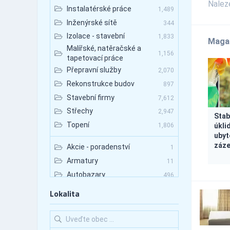
Nale
Instalatérské práce
1,489
Inženýrské sítě
344
Izolace - stavební
1,833
Maga
Malířské, natěračské a
1,156
tapetovací práce
Přepravní služby
2,070
Rekonstrukce budov
897
Stavební firmy
7,612
Střechy
2,947
Stab
Topení
úkli
1,806
ubyt
záz
Akcie - poradenství
1
Armatury
11
Autobazary
496
Autobazary - nákladní vozy
81
Lokalita
Autobazary - osobní vozy
363
Autobazary - užitkové vozy
137
Autobusová doprava
258