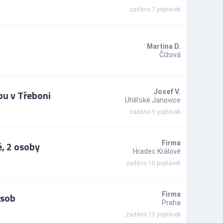
zadáno 7 poptávek
Martina D.
Čížová
bu v Třeboni
Josef V.
Uhlířské Janovice
zadáno 5 poptávek
, 2 osoby
Firma
Hradec Králové
zadáno 10 poptávek
osob
Firma
Praha
zadáno 15 poptávek