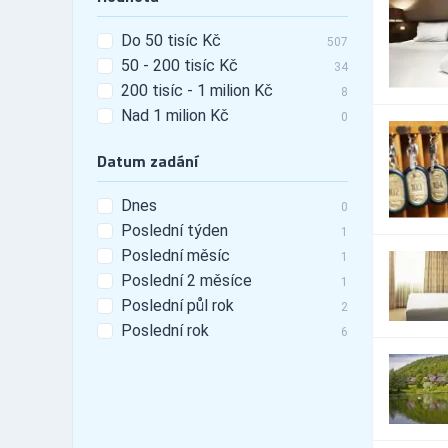
19
tunning
Do 50 tisíc Kč
Automobily - leasing
22
507
50 - 200 tisíc Kč
Automobily - pneu
34
203
200 tisíc - 1 milion Kč
8
Automobily - příslušenství
1,490
Nad 1 milion Kč
0
Automobily - prodej
322
Automobily - prodej -
60
Datum zadání
nákladní vozy
Automobily - prodej - osobní
234
vozy
Dnes
0
Automobily - prodej -
Poslední týden
1
119
užitkové vozy
Poslední měsíc
1
Automobily - půjčovny
98
Poslední 2 měsíce
1
Automobily - půjčovny -
17
Poslední půl rok
nákladní vozy
2
Automobily - půjčovny -
Poslední rok
6
45
osobní vozy
Automobily - půjčovny -
60
užitkové vozy
Automobily - servis
872
Automobily - služby jiné
279