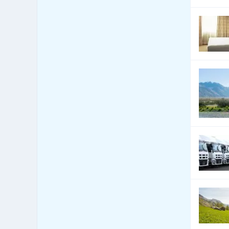
Čerpací stanice pohonných
62
hmot
Čerpací stanice pohonných
18
hmot - LPG
Česká centra - export import
0
Cestovní kanceláře - služby
355
jiné
Cestovní kanceláře -
38
tuzemské zájezdy - hory
Cestovní kanceláře -
219
tuzemské zájezdy - léto
Cestovní kanceláře -
tuzemské zájezdy -
172
poznávací
Cestovní kanceláře -
tuzemské zájezdy -
184
turistika
Cestovní kanceláře -
20
tuzemské zájezdy - zima
Cestovní kanceláře -
17
zahraniční zájezdy - hory
Cestovní kanceláře -
124
zahraniční zájezdy - léto