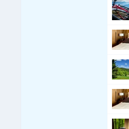
systémy
Bezpečnost - dveře, okna,
121
mříže
Bezpečnost - jiné
90
Bezpečnost - kamerové
72
systémy
Bezpečnost - ochrana osob
2
Bezpečnost - ostraha
3
Bezpečnost - poplašné
21
systémy
Bezpečnost - trezory, sejfy
9
apod.
Bezpečnost práce
20
Bezpečnostní agentury
7
Botely
0
Burzy, burzovní společnosti
0
Bytová zařízení
67
Bytová zařízení - bytové
143
textilie
Bytová zařízení - dekorativní