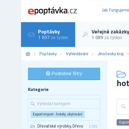
Jak fungujem
Poptávky
Veřejné zakázk
1 807
za týden
1 089
za týden
Poptávky
Vyhledávání
Jihočeský kraj
Podrobné filtry
hot
Kategorie
Export-Import - hotely, ubytování
Export
Dřevařské výrobky, Dřevo
3,382