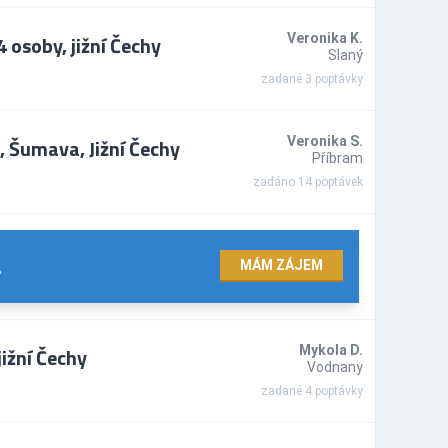
 osoby, jižní Čechy
Veronika K.
Slaný
zadané 3 poptávky
 Šumava, Jižní Čechy
Veronika S.
Příbram
zadáno 14 poptávek
.
MÁM ZÁJEM
ižní Čechy
Mykola D.
Vodnany
zadané 4 poptávky