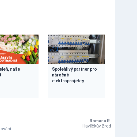
eleň, naše
Spolehlivý partner pro
t
náročné
elektroprojekty
Romana R.
Havlíčkův Brod
ování