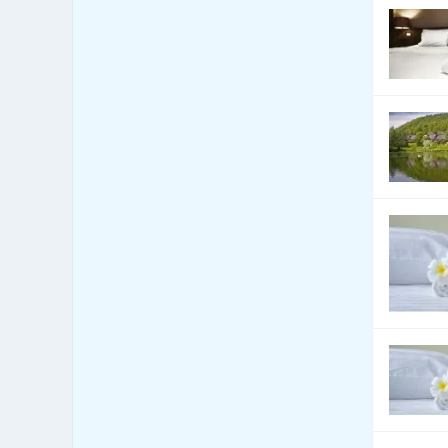
Automobily nákladní, apod.
144
Autoři a autorská práva
1
Autoškoly
10
Balení - balící a expediční
16
služby
Balení - obaly, výroba
531
balících materiálů
Balení, etiketování, ukládání
42
zboží
Banky
29
Barviva - přírodní
2
Barviva - prodej
16
Barviva - syntetická
10
Barvy, Laky - prodej
40
Bazary
50
Bazény
486
Bezpečnost - bezpečnostní
6
úpravy vozidel
Bezpečnost - docházkové
55