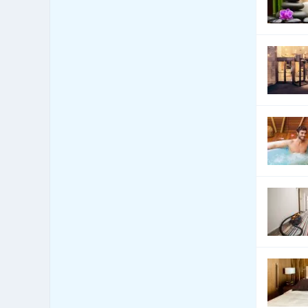
96
předměty
Bytová zařízení - exotické
11
předměty
Bytová zařízení - keramika,
84
sklo
Bytová zařízení - koberce a
95
lina
Bytová zařízení - žaluzie a
457
stínící technika
Bytový fond: správa
28
Call Centra, Telemarketing
9
Čalounické materiály -
100
prodej
Čalounické materiály -
105
výroba
CD-ROM - lisování, potisk,
6
vypalování
CD-ROM - prodej datových
6
nosičů
Celní úřady
0
Cenné papíry - poradenství
0