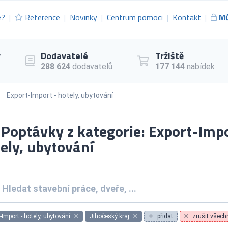
e?
Reference
Novinky
Centrum pomoci
Kontakt
Mů
y
Dodavatelé
Tržiště
288 624
dodavatelů
177 144
nabídek
Export-Import - hotely, ubytování
Poptávky z kategorie: Export-Impo
ely, ubytování
-Import - hotely, ubytování
Jihočeský kraj
přidat
zrušit všechn