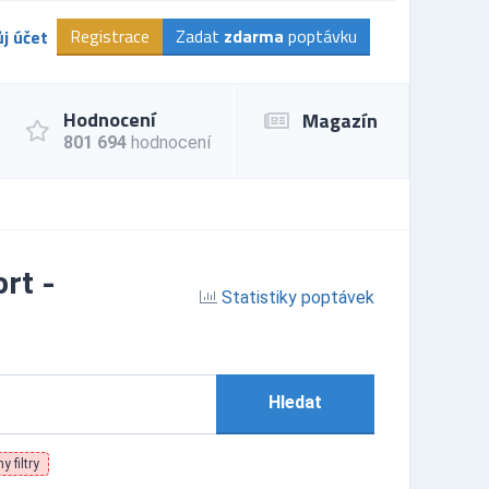
Registrace
Zadat
zdarma
poptávku
j účet
Hodnocení
Magazín
801 694
hodnocení
rt -
Statistiky poptávek
Hledat
y filtry