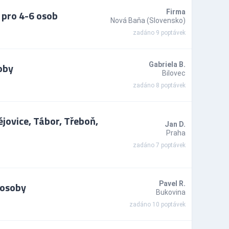
pro 4-6 osob
Firma
Nová Baňa (Slovensko)
zadáno 9 poptávek
oby
Gabriela B.
Bilovec
zadáno 8 poptávek
jovice, Tábor, Třeboň,
Jan D.
Praha
zadáno 7 poptávek
 osoby
Pavel R.
Bukovina
zadáno 10 poptávek