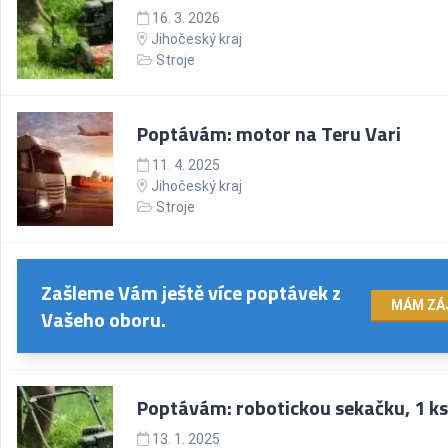
16. 3. 2026
Jihočeský kraj
Stroje
Poptávám: motor na Teru Vari
11. 4. 2025
Jihočeský kraj
Stroje
Zašleme Vám ještě více poptávek z
MÁM ZÁ
Vašeho oboru.
Poptávám: robotickou sekačku, 1 ks
13. 1. 2025