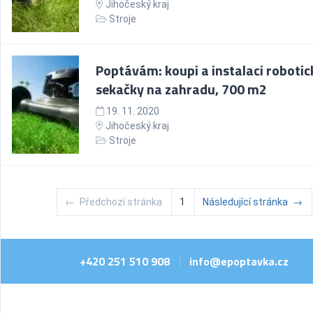
Jihočeský kraj
Stroje
Poptávám: koupi a instalaci robotic
sekačky na zahradu, 700 m2
19. 11. 2020
Jihočeský kraj
Stroje
←
Předchozí stránka
1
Následující stránka
→
+420 251 510 908
info@epoptavka.cz
|