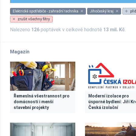
Elektrické spotřebiče - zahradní technika
Jihočeský kraj
při
zrušit všechny filtry
Nalezeno
126
poptávek v celkové hodnotě
13 mil. Kč
.
Magazín
Řemeslná všestrannost pro
Moderní izolace pro
domácnosti i menší
úsporné bydlení: Jiří Kr
stavební projekty
Česká izolační