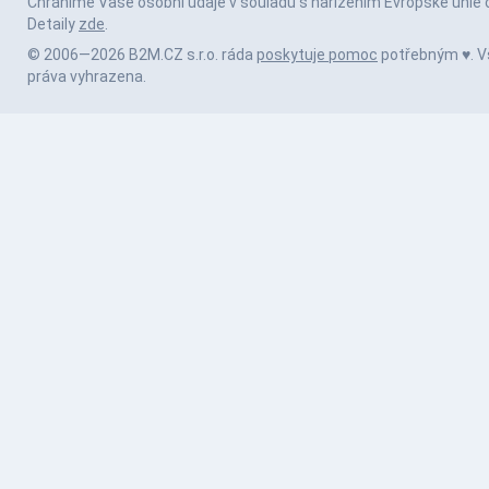
Chráníme Vaše osobní údaje v souladu s nařízením Evropské unie 
Detaily
zde
.
© 2006—2026 B2M.CZ s.r.o. ráda
poskytuje pomoc
potřebným ♥️. 
práva vyhrazena.