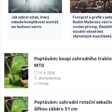
Jak vybrat výtah, který
Fotograf a grafik v jed
nebude komplikovat montáž
Radim Madarász sází n
ani budoucí servis
osobní přístup, flexibili
vizuální obsah bez
zbytečných mezičlánků
Poptávám: koupi zahradního trakto
MTD
19. 6. 2026
Jihočeský kraj
Stroje
Poptávám: zahradní rotační sekačk
šířkou záběru 51 cm