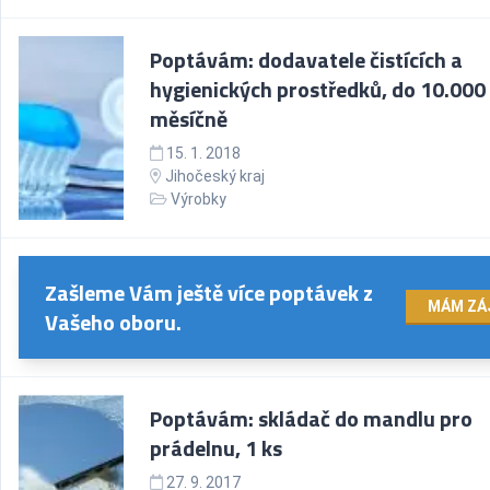
Poptávám: dodavatele čistících a
hygienických prostředků, do 10.000
měsíčně
15. 1. 2018
Jihočeský kraj
Výrobky
Zašleme Vám ještě více poptávek z
MÁM ZÁ
Vašeho oboru.
Poptávám: skládač do mandlu pro
prádelnu, 1 ks
27. 9. 2017