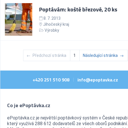
Poptávám: koště březové, 20 ks
8. 7. 2013
Jihočeský kraj
Výrobky
←
Předchozí stránka
1
Následující stránka
→
+420 251 510 908
info@epoptavka.cz
|
Co je ePoptávka.cz
ePoptávka.cz je největší poptávkový systém v České republ
který využívá 288 612 dodavatelů ze všech oborů podnikání.