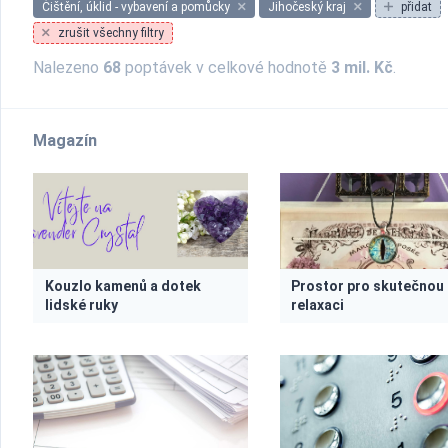
Čištění, úklid - vybavení a pomůcky
Jihočeský kraj
přidat
zrušit všechny filtry
Nalezeno
68
poptávek v celkové hodnotě
3 mil. Kč
.
Magazín
Kouzlo kamenů a dotek
Prostor pro skutečnou
lidské ruky
relaxaci