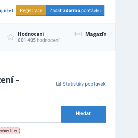
Registrace
Zadat
zdarma
poptávku
j účet
Hodnocení
Magazín
801 405
hodnocení
ení -
Statistiky poptávek
Hledat
chny filtry