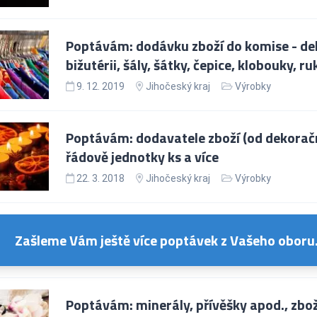
Poptávám: dodávku zboží do komise - dek
bižutérii, šály, šátky, čepice, klobouky, r
9. 12. 2019
Jihočeský kraj
Výrobky
Poptávám: dodavatele zboží (od dekorační
řádově jednotky ks a více
22. 3. 2018
Jihočeský kraj
Výrobky
Zašleme Vám ještě více poptávek z Vašeho oboru
Poptávám: minerály, přívěšky apod., zboží