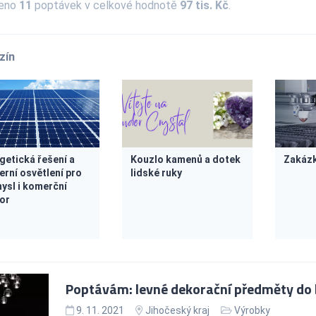
zeno
11
poptávek v celkové hodnotě
97 tis. Kč
.
zín
getická řešení a
Kouzlo kamenů a dotek
Zakázk
rní osvětlení pro
lidské ruky
ysl i komerční
or
Poptávám: levné dekorační předměty do b
9. 11. 2021
Jihočeský kraj
Výrobky