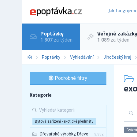
Jak fungujem
Poptávky
Veřejné zakázk
1 807
za týden
1 089
za týden
Poptávky
Vyhledávání
Jihočeský kraj
Podrobné filtry
exo
Kategorie
Bytová zařízení - exotické předměty
Bytová
Dřevařské výrobky, Dřevo
3,382