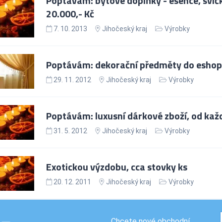
Poptávám: bytové doplňky - esence, svíčky
20.000,- Kč
7. 10. 2013
Jihočeský kraj
Výrobky
Poptávám: dekorační předměty do eshopu,
29. 11. 2012
Jihočeský kraj
Výrobky
Poptávám: luxusní dárkové zboží, od kaž
31. 5. 2012
Jihočeský kraj
Výrobky
Exotickou výzdobu, cca stovky ks
20. 12. 2011
Jihočeský kraj
Výrobky
Chcete nové obchodní