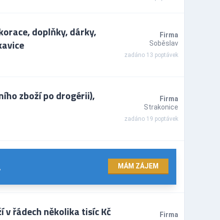
orace, doplňky, dárky,
Firma
ukavice
Soběslav
zadáno 13 poptávek
ho zboží po drogérii),
Firma
Strakonice
zadáno 19 poptávek
.
MÁM ZÁJEM
 v řádech několika tisíc Kč
Firma