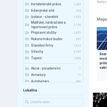
Nale
Instalatérské práce
1,489
Inženýrské sítě
344
Izolace - stavební
1,833
Maga
Malířské, natěračské a
1,156
tapetovací práce
Přepravní služby
2,070
Rekonstrukce budov
897
Stavební firmy
7,612
Střechy
2,947
Ener
Topení
mode
1,806
prům
sekt
Akcie - poradenství
1
Armatury
11
Autobazary
496
Autobazary - nákladní vozy
81
Lokalita
Autobazary - osobní vozy
363
Autobazary - užitkové vozy
137
Autobusová doprava
258