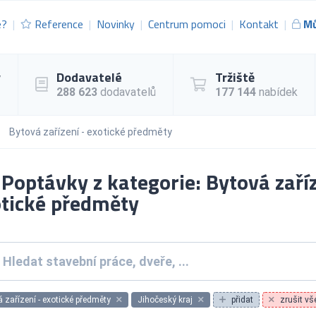
e?
Reference
Novinky
Centrum pomoci
Kontakt
Mů
y
Dodavatelé
Tržiště
288 623
dodavatelů
177 144
nabídek
Bytová zařízení - exotické předměty
Poptávky z kategorie: Bytová zaříz
tické předměty
 zařízení - exotické předměty
Jihočeský kraj
přidat
zrušit vše