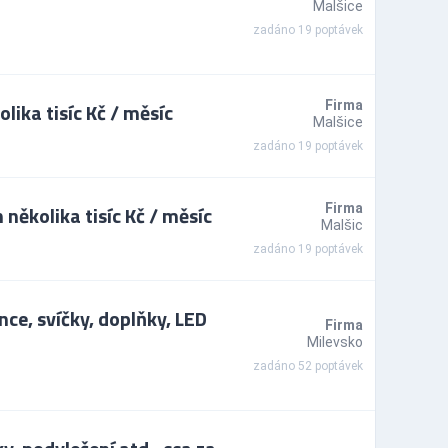
Malšice
zadáno 19 poptávek
lika tisíc Kč / měsíc
Firma
Malšice
zadáno 19 poptávek
několika tisíc Kč / měsíc
Firma
Malšic
zadáno 19 poptávek
ce, svíčky, doplňky, LED
Firma
Milevsko
zadáno 52 poptávek