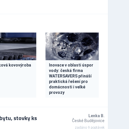
ová kovovýroba
Inovace v oblasti úspor
vody: česká firma
WATERSAVERS přináší
praktická řešení pro
domácnosti i velké
provozy
ytu, stovky ks
Lenka B.
České Budějovice
zadáno 9 poptávek