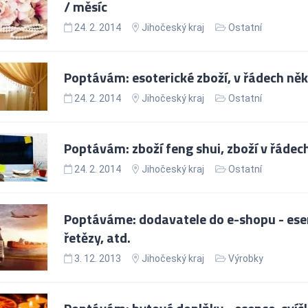
/ měsíc
24. 2. 2014
Jihočeský kraj
Ostatní
Poptávám: esoterické zboží, v řádech něko
24. 2. 2014
Jihočeský kraj
Ostatní
Poptávám: zboží feng shui, zboží v řádech 
24. 2. 2014
Jihočeský kraj
Ostatní
Poptáváme: dodavatele do e-shopu - esen
řetězy, atd.
3. 12. 2013
Jihočeský kraj
Výrobky