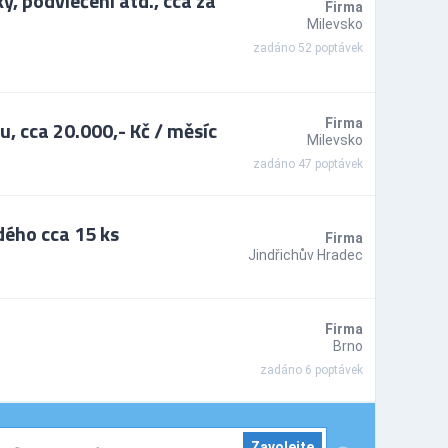
, podvlečení atd., cca za
Firma
Milevsko
zadáno 52 poptávek
 cca 20.000,- Kč / měsíc
Firma
Milevsko
zadáno 47 poptávek
dého cca 15 ks
Firma
Jindřichův Hradec
Firma
Brno
zadáno 6 poptávek
Zavolejte