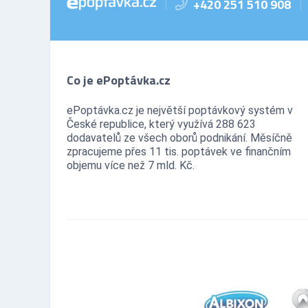
+420 251 510 908
|
|
systémy
Bezpečnost - dveře, okna,
121
mříže
Bezpečnost - jiné
90
Bezpečnost - kamerové
72
Co je ePoptávka.cz
systémy
Bezpečnost - ochrana osob
2
ePoptávka.cz je největší poptávkový systém v
Bezpečnost - ostraha
3
České republice, který využívá 288 623
Bezpečnost - poplašné
dodavatelů ze všech oborů podnikání. Měsíčně
21
systémy
zpracujeme přes 11 tis. poptávek ve finančním
Bezpečnost - trezory, sejfy
9
objemu více než 7 mld. Kč.
apod.
Bezpečnost práce
20
Bezpečnostní agentury
7
Botely
0
Burzy, burzovní společnosti
0
Bytová zařízení
67
Bytová zařízení - bytové
143
textilie
Bytová zařízení - dekorativní