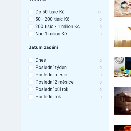
19
tunning
Do 50 tisíc Kč
Automobily - leasing
22
11
50 - 200 tisíc Kč
Automobily - pneu
0
203
200 tisíc - 1 milion Kč
0
Automobily - příslušenství
1,490
Nad 1 milion Kč
0
Automobily - prodej
322
Automobily - prodej -
60
Datum zadání
nákladní vozy
Automobily - prodej - osobní
234
vozy
Dnes
0
Automobily - prodej -
Poslední týden
0
119
užitkové vozy
Poslední měsíc
0
Automobily - půjčovny
98
Poslední 2 měsíce
0
Automobily - půjčovny -
17
Poslední půl rok
nákladní vozy
0
Automobily - půjčovny -
Poslední rok
0
45
osobní vozy
Automobily - půjčovny -
60
užitkové vozy
Automobily - servis
872
Automobily - služby jiné
279