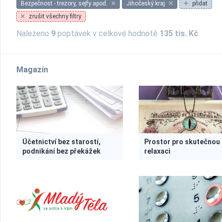
Bezpečnost - trezory, sejfy apod.
Jihočeský kraj
přidat
zrušit všechny filtry
Nalezeno
9
poptávek v celkové hodnotě
135 tis. Kč
.
Magazín
Účetnictví bez starostí,
Prostor pro skutečnou
podnikání bez překážek
relaxaci