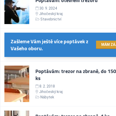
Poptávám: otevření trezoru
30. 9. 2024
Jihočeský kraj
Stavebnictví
Zašleme Vám ještě více poptávek z
MÁM ZÁ
Vašeho oboru.
Poptávám: trezor na zbraně, do 150
ks
8. 2. 2018
Jihočeský kraj
Nábytek