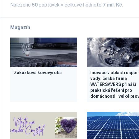
Nalezeno
50
poptávek v celkové hodnotě
7 mil. Kč
.
Magazín
Zakázková kovovýroba
Inovace v oblasti úspor
vody: česká firma
WATERSAVERS přináší
praktická řešení pro
domácnosti i velké pro