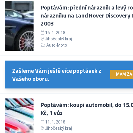
Poptávám: přední nárazník a levý r
nárazníku na Land Rover Discovery II
2003
16. 1. 2018
Jihočeský kraj
Auto-Moto
Zašleme Vám ještě více poptávek z
MÁM ZÁ
Vašeho oboru.
Poptávám: koupi automobil, do 15.
Kč, 1 vůz
11. 1. 2018
Jihočeský kraj