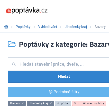
Poptávky
Vyhledávání
Jihočeský kraj
Bazary
Poptávky z kategorie: Bazar
Hledat
Podrobné filtry
Bazary
Jihočeský kraj
přidat
zrušit všechny filtry