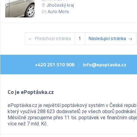
Jihočeský kraj
Auto-Moto
←
Předchozí stránka
1
Následující stránka
→
+420 251 510 908
info@epoptavka.cz
|
Co je ePoptávka.cz
ePoptávka.cz je největší poptávkový systém v České republ
který využívá 288 623 dodavatelů ze všech oborů podnikání.
Měsíčně zpracujeme přes 11 tis. poptávek ve finančním ob
více než 7 mld. Kč.