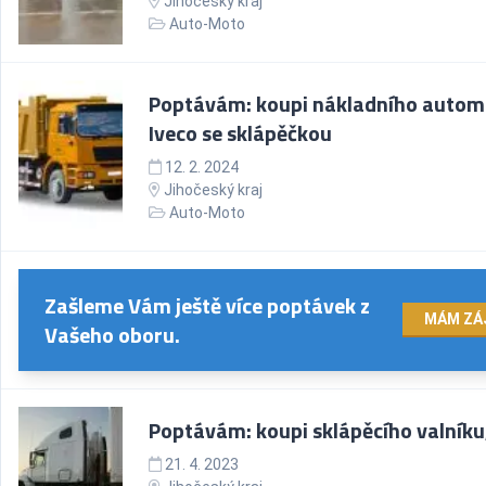
Jihočeský kraj
Auto-Moto
Poptávám: koupi nákladního autom
Iveco se sklápěčkou
12. 2. 2024
Jihočeský kraj
Auto-Moto
Zašleme Vám ještě více poptávek z
MÁM ZÁ
Vašeho oboru.
Poptávám: koupi sklápěcího valníku,
21. 4. 2023