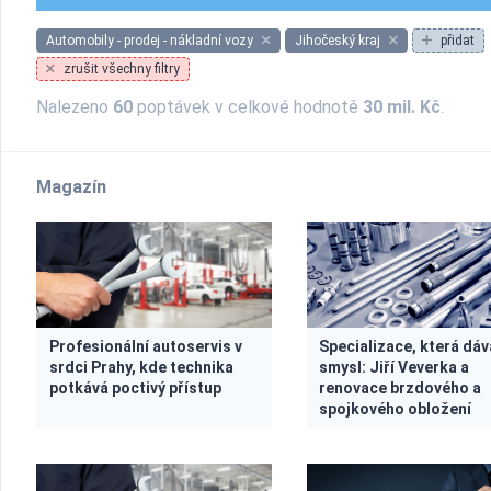
Automobily - prodej - nákladní vozy
Jihočeský kraj
přidat
zrušit všechny filtry
Nalezeno
60
poptávek v celkové hodnotě
30 mil. Kč
.
Magazín
Profesionální autoservis v
Specializace, která dáv
srdci Prahy, kde technika
smysl: Jiří Veverka a
potkává poctivý přístup
renovace brzdového a
spojkového obložení