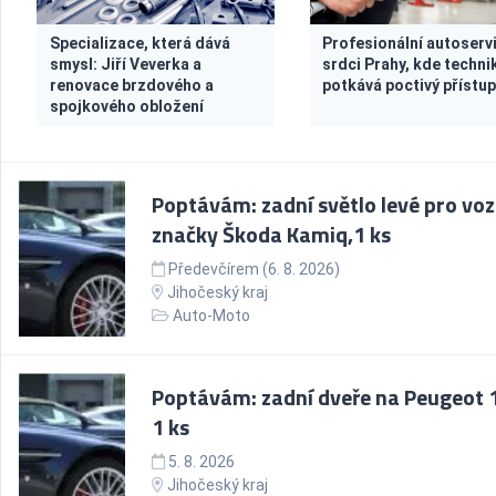
Specializace, která dává
Profesionální autoservi
smysl: Jiří Veverka a
srdci Prahy, kde techni
renovace brzdového a
potkává poctivý přístu
spojkového obložení
Poptávám: zadní světlo levé pro voz
značky Škoda Kamiq,1 ks
Předevčírem (6. 8. 2026)
Jihočeský kraj
Auto-Moto
Poptávám: zadní dveře na Peugeot 
1 ks
5. 8. 2026
Jihočeský kraj