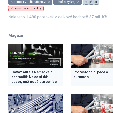
Automobily - příslušenství
Jihočeský kraj
přidat
zrušit všechny filtry
Nalezeno
1 490
poptávek v celkové hodnotě
37 mil. Kč
.
Magazín
Dovoz auta z Německa a
Profesionální péče o
zahraničí: Na co si dát
automobil
pozor, než odešlete peníze