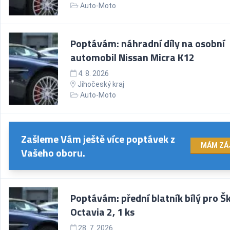
Auto-Moto
Poptávám: náhradní díly na osobní
automobil Nissan Micra K12
4. 8. 2026
Jihočeský kraj
Auto-Moto
Zašleme Vám ještě více poptávek z
MÁM ZÁ
Vašeho oboru.
Poptávám: přední blatník bílý pro Š
Octavia 2, 1 ks
28. 7. 2026