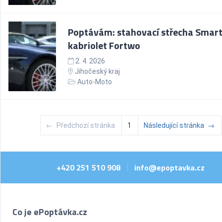
Poptávám: stahovací střecha Smar
kabriolet Fortwo
2. 4. 2026
Jihočeský kraj
Auto-Moto
←
Předchozí stránka
1
Následující stránka
→
+420 251 510 908
info@epoptavka.cz
|
Co je ePoptávka.cz