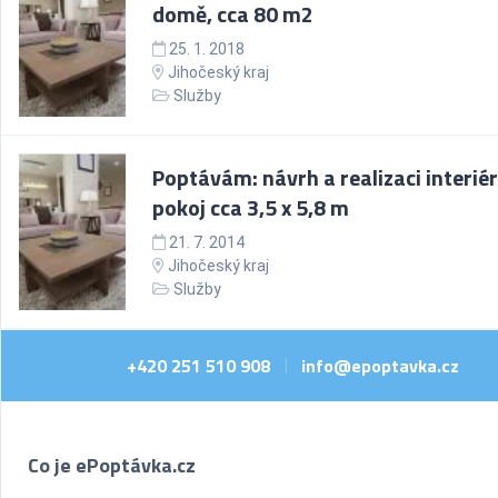
domě, cca 80 m2
25. 1. 2018
Jihočeský kraj
Služby
Poptávám: návrh a realizaci interiér
pokoj cca 3,5 x 5,8 m
21. 7. 2014
Jihočeský kraj
Služby
+420 251 510 908
info@epoptavka.cz
|
Co je ePoptávka.cz