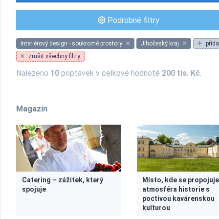
Podrobné filtry
Interiérový design - soukromé prostory
Jihočeský kraj
přida
zrušit všechny filtry
Nalezeno
10
poptávek v celkové hodnotě
200 tis. Kč
.
Magazín
Catering – zážitek, který
Místo, kde se propojuj
spojuje
atmosféra historie s
poctivou kavárenskou
kulturou