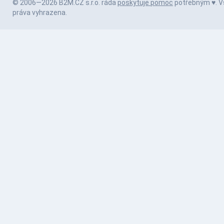
© 2006—2026 B2M.CZ s.r.o. ráda
poskytuje pomoc
potřebným ♥️. 
práva vyhrazena.