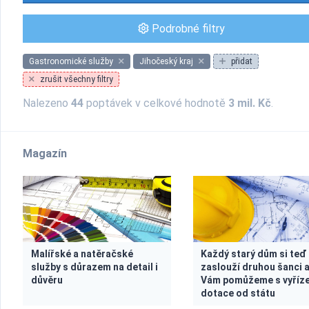
Podrobné filtry
Gastronomické služby
Jihočeský kraj
přidat
zrušit všechny filtry
Nalezeno
44
poptávek v celkové hodnotě
3 mil. Kč
.
Magazín
Malířské a natěračské
Každý starý dům si teď
služby s důrazem na detail i
zaslouží druhou šanci 
důvěru
Vám pomůžeme s vyříz
dotace od státu