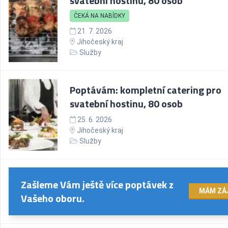
svatební hostinu, 80 osob
ČEKÁ NA NABÍDKY
21. 7. 2026
Jihočeský kraj
Služby
Poptávám: kompletní catering pro
svatební hostinu, 80 osob
25. 6. 2026
Jihočeský kraj
Služby
Zašleme Vám ještě více poptávek z
MÁM ZÁ
Vašeho oboru.