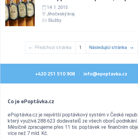
14. 1. 2015
Jihočeský kraj
Služby
←
Předchozí stránka
1
Následující stránka
→
+420 251 510 908
info@epoptavka.cz
|
Co je ePoptávka.cz
ePoptávka.cz je největší poptávkový systém v České republ
který využívá 288 623 dodavatelů ze všech oborů podnikání.
Měsíčně zpracujeme přes 11 tis. poptávek ve finančním ob
více než 7 mld. Kč.