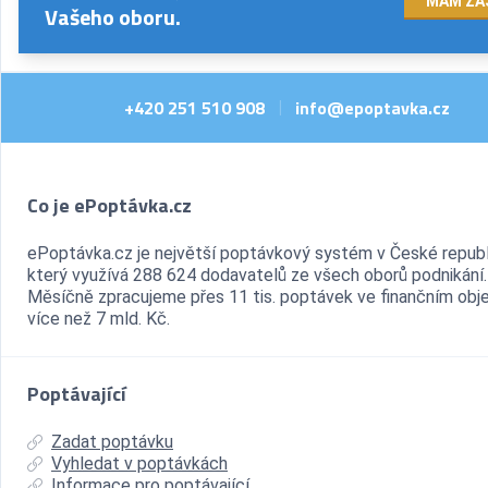
MÁM ZÁ
Vašeho oboru.
+420 251 510 908
info@epoptavka.cz
|
Co je ePoptávka.cz
ePoptávka.cz je největší poptávkový systém v České republ
který využívá 288 624 dodavatelů ze všech oborů podnikání.
Měsíčně zpracujeme přes 11 tis. poptávek ve finančním ob
více než 7 mld. Kč.
Poptávající
Zadat poptávku
Vyhledat v poptávkách
Informace pro poptávající