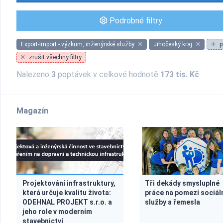
Podrobné filtry
Export-Import - výzkum, inženýrské služby
Jihočeský kraj
p
zrušit všechny filtry
Nalezeno
3
poptávek v celkové hodnotě
173 tis. Kč
.
Magazín
Projektování infrastruktury,
Tři dekády smysluplné
která určuje kvalitu života:
práce na pomezí sociál
ODEHNAL PROJEKT s.r.o. a
služby a řemesla
jeho role v moderním
stavebnictví