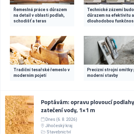
Řemeslná práce s důrazem
Technické zázemí budo
na detail v oblasti podlah,
důrazem na efektivitu 
schodišť a teras
dlouhodobou funkčnos
Tradiční tesařské řemeslo v
Precizní strojní omítky
moderním pojetí
moderní stavby
Poptávám: opravu plovoucí podlahy
zatečení vody, 1×1 m
Dnes (6. 8. 2026)
Jihočeský kraj
Stavebnictví