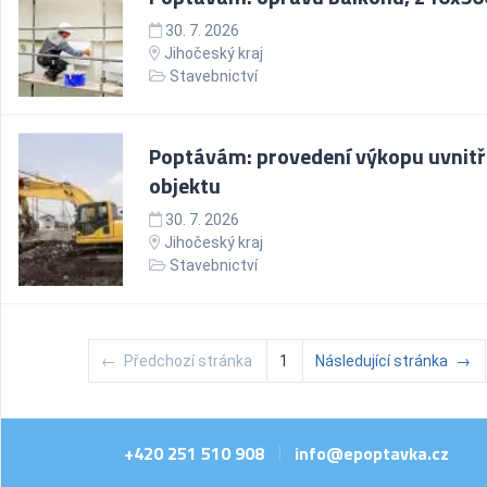
30. 7. 2026
Jihočeský kraj
Stavebnictví
Poptávám: provedení výkopu uvnitř
objektu
30. 7. 2026
Jihočeský kraj
Stavebnictví
←
Předchozí stránka
1
Následující stránka
→
+420 251 510 908
info@epoptavka.cz
|