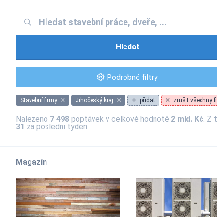
Hledat
Podrobné filtry
Stavební firmy
Jihočeský kraj
přidat
zrušit všechny fi
Nalezeno
7 498
poptávek v celkové hodnotě
2 mld. Kč
. Z 
31
za poslední týden.
Magazín