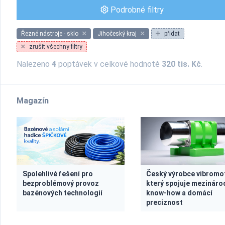
Podrobné filtry
Řezné nástroje - sklo
Jihočeský kraj
přidat
zrušit všechny filtry
Nalezeno
4
poptávek v celkové hodnotě
320 tis. Kč
.
Magazín
Spolehlivé řešení pro
Český výrobce vibromo
bezproblémový provoz
který spojuje mezináro
bazénových technologií
know-how a domácí
preciznost