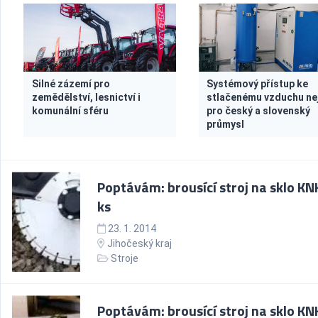
Silné zázemí pro
Systémový přístup ke
zemědělství, lesnictví i
stlačenému vzduchu ne
komunální sféru
pro český a slovenský
průmysl
Poptávám: brousící stroj na sklo KN
ks
23. 1. 2014
Jihočeský kraj
Stroje
Poptávám: brousící stroj na sklo KN